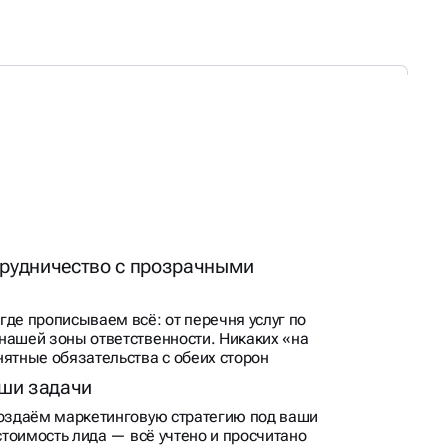
рудничество с прозрачными
где прописываем всё: от перечня услуг по
нашей зоны ответственности. Никаких «на
нятные обязательства с обеих сторон
аши задачи
создаём маркетинговую стратегию под ваши
 стоимость лида — всё учтено и просчитано
ы в отчётах, а не общие фразы