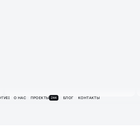
Увеличиваем конверсии и ROI
Проводим статистику по лидам на
посадочных страниц
Добавляем виджеты обратной связи,
онлайн-консультанты
Отбираем эффективные рекламные
кампании и запросы
Тестируем А/Б посадки