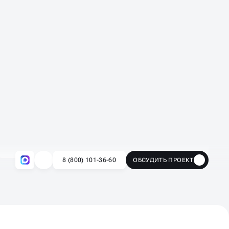
Рабочий чат с клиентом
Быстрые ответы — реагируем в течение 5
минут
Все задачи в одном месте — обсуждаем
стратегию, правки и идеи
Полная прозрачность — видно, кто и что
делает, всё под контролем
Присылаем еженедельные и месячные
отчёты с цифрами