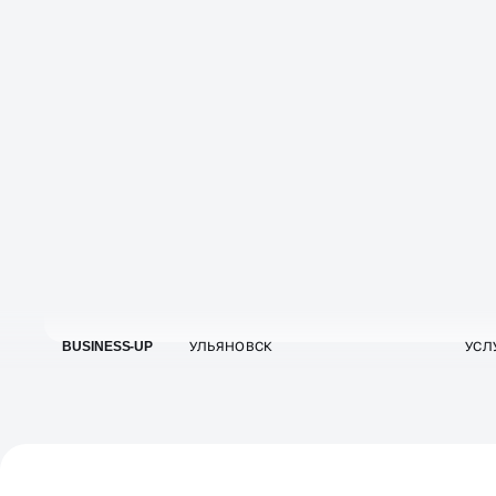
Внедряем аналитику и отслеживаем
всё: от клика до заявки
Проверяем цели и точность данных в Яндекс
Метрике
Внедряем сквозную аналитику: CRM,
CallTracking
Считаем стоимость заявки, ROI, CPL по
каждому сегменту
Создаём дашборды для вашего контроля