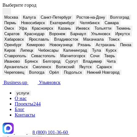
Выберите город
Москва
Калуга
Санкт-Петербург
Ростов-на-Дону
Волгоград
Пермь
Новосибирск
Екатеринбург
Челябинск
Самара
Омск
Уфа
Красноярск
Казань
Ижевск
Тольятти
Тюмень
Саратов
Краснодар
Воронеж
Барнаул
Ульяновск
Иркутск
Хабаровск
Ярославль
Владивосток
Махачкала
Томск
Оренбург
Кемерово
Новокузнецк
Рязань
Астрахань
Пенза
Киров
Липецк
Чебоксары
Калининград
Тула
Курск
Ставрополь
Севастополь
Магнитогорск
Сочи
Тверь
Иваново
Брянск
Белгород
Сургут
Владимир
Чита
Архангельск
Смоленск
Волжский
Якутск
Саранск
Череповец
Вологда
Орёл
Подольск
Нижний Новгород
Business-up
Ульяновск
услуги
О нас
Проекты
244
Блог
Контакты
8 (800) 101-36-60