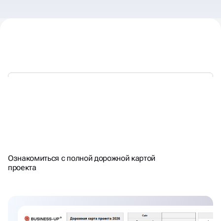
НАЦЕЛЕНЫ НА РЕЗУЛЬТАТ -
Ознакомиться с полной дорожной картой
СЧИТАЕМ ПЛАН\ФАКТ
проекта
ТРАФИКА\ЛИДОВ КАЖДЫЙ
МЕСЯЦ. РАБОТАЕМ С KPI