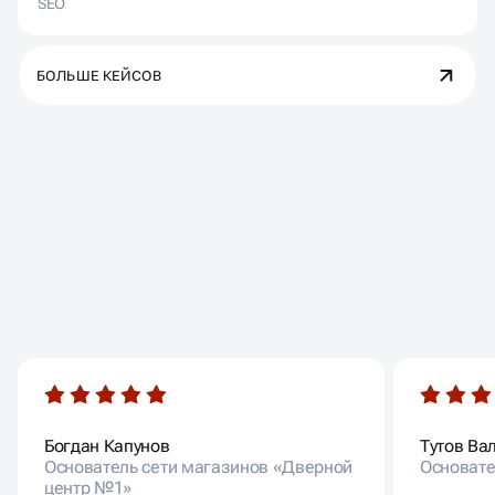
БОЛЬШЕ КЕЙСОВ
ОТЗЫВЫ НАШИХ
КЛИЕНТОВ
Богдан Капунов
Тутов Ва
Основатель сети магазинов «Дверной
Основате
центр №1»
Лендинг собран достаточно
быстро, ребята помогли по