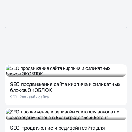
НАШИ КЕЙСЫ
SEO продвижение сайта кирпича и силикатных
блоков ЭКОБЛОК
SEO
Редизайн сайта
SEO-продвижение и редизайн сайта для
завода по производству бетона в Волгограде
“БериБетон”
SEO
Редизайн сайта