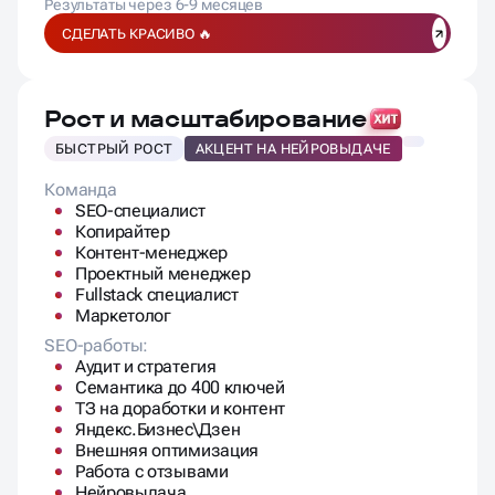
Рост и масштабирование
БЫСТРЫЙ РОСТ
АКЦЕНТ НА НЕЙРОВЫДАЧЕ
Команда
SEO-специалист
Копирайтер
Контент-менеджер
Проектный менеджер
Fullstack специалист
Маркетолог
SEO-работы:
Аудит и стратегия
Семантика до 400 ключей
ТЗ на доработки и контент
Яндекс.Бизнес\Дзен
Внешняя оптимизация
Работа с отзывами
Нейровыдача
Ссылочная масса\крауд
До 6 часов работы программиста
Контент в месяц: