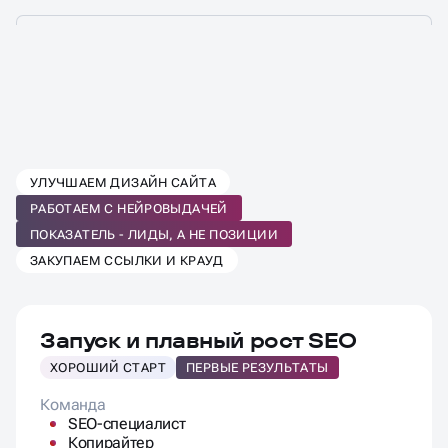
ВЫБЕРИТЕ ТАРИФ SEO-
УЛУЧШАЕМ ДИЗАЙН САЙТА
ПРОДВИЖЕНИЯ
РАБОТАЕМ С НЕЙРОВЫДАЧЕЙ
ПОД ВАШ БИЗНЕС
ПОКАЗАТЕЛЬ - ЛИДЫ, А НЕ ПОЗИЦИИ
ЗАКУПАЕМ ССЫЛКИ И КРАУД
Запуск и плавный рост SEO
ХОРОШИЙ СТАРТ
ПЕРВЫЕ РЕЗУЛЬТАТЫ
Команда
SEO-специалист
Копирайтер
Контент-менеджер
Проектный менеджер
Программист