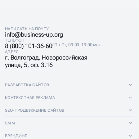
НАПИСАТЬ НА ПОЧТУ
info@business-up.org
ТЕЛЕФОН
8 (800) 101-36-60
/ Пн-Пт, 09:00–19:00 мск
АДРЕС
г. Волгоград, Новороссийская
улица, 5, оф. 3.16
РАЗРАБОТКА САЙТОВ
Разработка сайтов
КОНТЕКСТНАЯ РЕКЛАМА
Лендинги
Контекстная реклама
SEO-ПРОДВИЖЕНИЕ САЙТОВ
Интернет-магазины
Настройка Яндекс Директ
SEO-продвижение сайтов
SMM
Комплексные аудиты
Ведение Яндекс Директ
Продвижение в Яндексе
SMM
БРЕНДИНГ
Корпоративные сайты
Аудит Яндекс Директ
Продвижение в Google
Аудит социальных сетей
Брендинг
ПРЕЗЕНТАЦИИ
Разработка прототипа
Медийная реклама
SEO аудит
Ведение групп во Вконтакте
Разработка логотипа