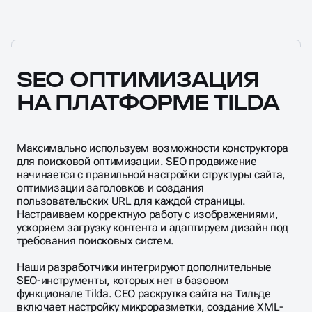
от лендингов до многостраничных корпоративных
ресурсов. Специалисты агентства знают все
SEO ОПТИМИЗАЦИЯ
нюансы работы с Tilda: настройка мета-тегов
НА ПЛАТФОРМЕ TILDA
через интерфейс, оптимизация блоков Zero Block,
работа с внешними скриптами для аналитики.
Оптимизация сайтов на Tильде включает
техническую доработку структуры, создание
качественного контента и настройку систем
Максимально используем возможности конструктора
отслеживания конверсий. Каждый проект получает
для поисковой оптимизации. SEO продвижение
индивидуальную стратегию с учётом ограничений
начинается с правильной настройки структуры сайта,
конструктора.
оптимизации заголовков и создания
пользовательских URL для каждой страницы.
Настраиваем корректную работу с изображениями,
ускоряем загрузку контента и адаптируем дизайн под
требования поисковых систем.
Наши разработчики интегрируют дополнительные
SEO-инструменты, которых нет в базовом
функционале Tilda. СЕО раскрутка сайта на Tильде
включает настройку микроразметки, создание XML-
карты сайта и оптимизацию технических параметров
для лучшего краулинга поисковиками. Работаем над
улучшением Core Web Vitals и адаптивностью под