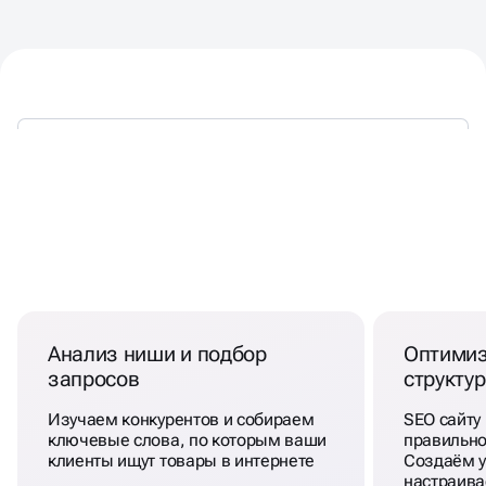
УБОЙНАЯ ФОРМУЛА
ВЫВОДА САЙТА НА
ТИЛЬДЕ В ТОП
Анализ ниши и подбор
Оптимиз
запросов
структу
Изучаем конкурентов и собираем
SEO сайту 
ключевые слова, по которым ваши
правильно
клиенты ищут товары в интернете
Создаём у
настраива
прописыва
изображе