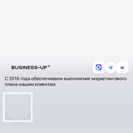
ПРОГНОЗИРУЕМ
РЕЗУЛЬТАТЫ, РАБОТЫ,
ПОНЯТНЫМ ЯЗЫКОМ
ИНВЕСТИЦИИ
С 2016 года обеспечиваем выполнение маркетингового
плана нашим клиентам