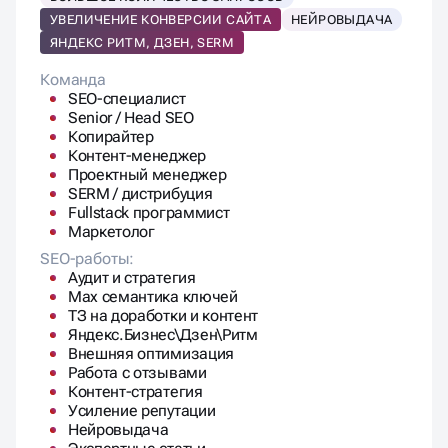
Команда
SEO-специалист
Senior / Head SEO
Копирайтер
Контент-менеджер
Проектный менеджер
SERM / дистрибуция
Fullstack программист
Маркетолог
SEO-работы:
Аудит и стратегия
Max семантика ключей
ТЗ на доработки и контент
Яндекс.Бизнес\Дзен\Ритм
Внешняя оптимизация
Работа с отзывами
Контент-стратегия
Усиление репутации
Нейровыдача
Экспертные статьи
Ссылочная масса\крауд
Контент в месяц:
1 экспертная статья