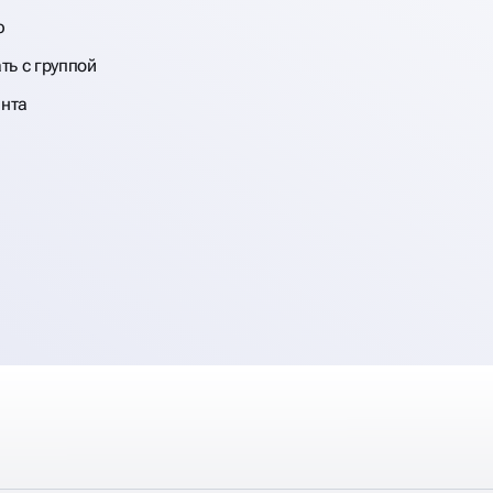
ю
ь с группой
ента