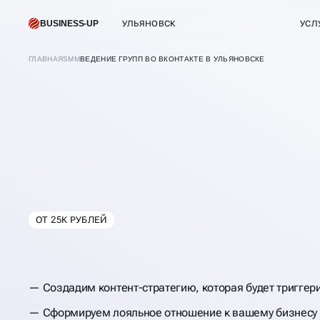
BUSINESS-UP
УЛЬЯНОВСК
УСЛ
ГЛАВНАЯ
SMM
ВЕДЕНИЕ ГРУПП ВО ВКОНТАКТЕ В УЛЬЯНОВСКЕ
ОТ 25К РУБЛЕЙ
В
УЛЬЯНОВСКЕ
ВЕДЕНИЕ ГРУПП
Создадим контент-стратегию, которая будет триггер
ВКОНТАКТЕ
Сформируем лояльное отношение к вашему бизнесу