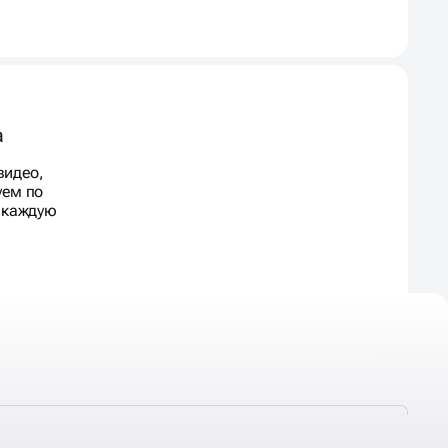
а
видео,
уем по
д каждую