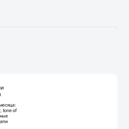
ии
ы
месяца:
 tone of
мные
цели