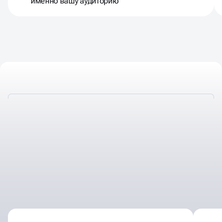
именно вашу аудиторию
ПОЧЕМУ КЛИЕНТЫ
ВЫБИРАЮТ НАС ДЛЯ
ПРОДВИЖЕНИЯ В