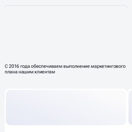
ПОШАГОВАЯ СИСТЕМА,
КОТОРАЯ
ПРИВОДИТ К ПРОДАЖАМ
В
С 2016 года обеспечиваем выполнение маркетингового
СОЦ-СЕТЯХ
плана нашим клиентам