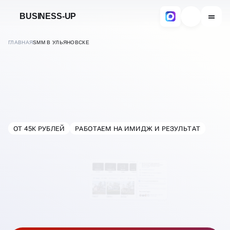
BUSINESS-UP
ГЛАВНАЯ
SMM В УЛЬЯНОВСКЕ
SMM-ПРОДВИЖЕНИЕ
В СОЦИАЛЬНЫХ СЕТЯХ
ОТ 45К РУБЛЕЙ
РАБОТАЕМ НА ИМИДЖ И РЕЗУЛЬТАТ
В
УЛЬЯНОВСКЕ