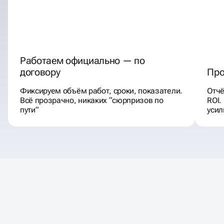
СОЦИАЛЬНЫХ СЕТЯХ
Работаем официально — по
договору
Про
Фиксируем объём работ, сроки, показатели.
Отчё
Всё прозрачно, никаких “сюрпризов по
ROI.
пути”
уси