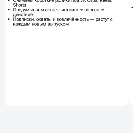
Снимаем короткие ролики под VK Clips, Reels,
Shorts
Продумываем сюжет: интрига → польза →
действие
Подписки, охваты и вовлечённость — растут с
каждым новым выпуском