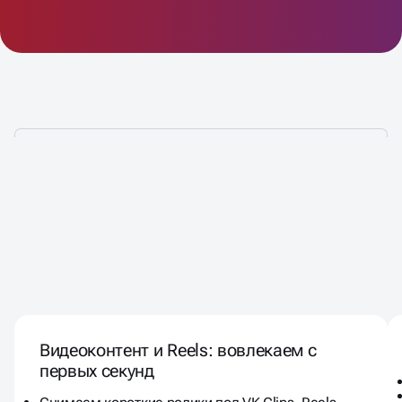
ИНСТРУМЕНТЫ SMM
ПРОДВИЖЕНИЯ, КОТОРЫЕ
Видеоконтент и Reels: вовлекаем с
ПРЕВРАЩАЮТ ОХВАТЫ В
первых секунд
СТАБИЛЬНЫЙ ПОТОК ЛИДОВ