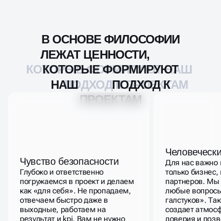
В
В
ОСНОВЕ
ОСНОВЕ
ФИЛОСОФИИ
ФИЛОСОФИИ
ЛЕЖАТ
ЛЕЖАТ
ЦЕННОСТИ,
ЦЕННОСТИ,
КОТОРЫЕ
КОТОРЫЕ
ФОРМИРУЮТ
ФОРМИРУЮТ
НАШ
НАШ
ПОДХОД
ПОДХОД
К
ПРОЕКТАМ
К
ПРОЕКТАМ
Человеческ
Чувство безопасности
Для нас важно 
Глубоко и ответственно
только бизнес,
погружаемся в проект и делаем
партнеров. Мы
как «для себя». Не пропадаем,
любые вопросы
отвечаем быстро даже в
галстуков». Та
выходные, работаем на
создает атмос
результат и kpi. Вам не нужно
доверия и позв