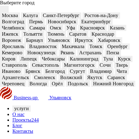
Выберите город
Москва
Калуга
Санкт-Петербург
Ростов-на-Дону
Волгоград
Пермь
Новосибирск
Екатеринбург
Челябинск
Самара
Омск
Уфа
Красноярск
Казань
Ижевск
Тольятти
Тюмень
Саратов
Краснодар
Воронеж
Барнаул
Ульяновск
Иркутск
Хабаровск
Ярославль
Владивосток
Махачкала
Томск
Оренбург
Кемерово
Новокузнецк
Рязань
Астрахань
Пенза
Киров
Липецк
Чебоксары
Калининград
Тула
Курск
Ставрополь
Севастополь
Магнитогорск
Сочи
Тверь
Иваново
Брянск
Белгород
Сургут
Владимир
Чита
Архангельск
Смоленск
Волжский
Якутск
Саранск
Череповец
Вологда
Орёл
Подольск
Нижний Новгород
Business-up
Ульяновск
услуги
О нас
Проекты
244
Блог
Контакты