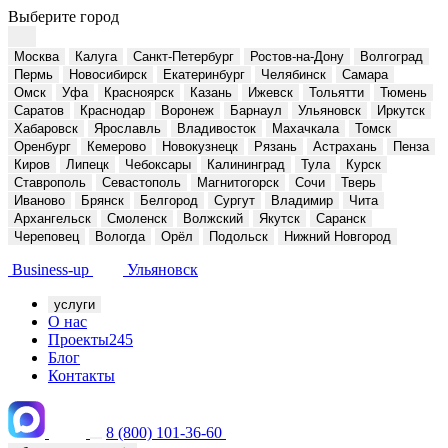
Выберите город
Москва
Калуга
Санкт-Петербург
Ростов-на-Дону
Волгоград
Пермь
Новосибирск
Екатеринбург
Челябинск
Самара
Омск
Уфа
Красноярск
Казань
Ижевск
Тольятти
Тюмень
Саратов
Краснодар
Воронеж
Барнаул
Ульяновск
Иркутск
Хабаровск
Ярославль
Владивосток
Махачкала
Томск
Оренбург
Кемерово
Новокузнецк
Рязань
Астрахань
Пенза
Киров
Липецк
Чебоксары
Калининград
Тула
Курск
Ставрополь
Севастополь
Магнитогорск
Сочи
Тверь
Иваново
Брянск
Белгород
Сургут
Владимир
Чита
Архангельск
Смоленск
Волжский
Якутск
Саранск
Череповец
Вологда
Орёл
Подольск
Нижний Новгород
Business-up
Ульяновск
услуги
О нас
Проекты
245
Блог
Контакты
8 (800) 101-36-60