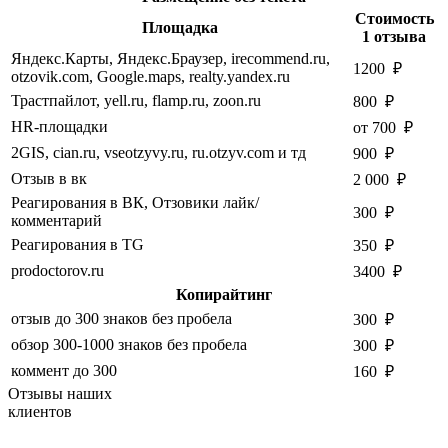
Стоимость
Площадка
1 отзыва
Яндекс.Карты, Яндекс.Браузер, irecommend.ru,
1200 ₽
otzovik.com, Google.maps, realty.yandex.ru
Трастпайлот, yell.ru, flamp.ru, zoon.ru
800 ₽
HR-площадки
от 700 ₽
2GIS, cian.ru, vseotzyvy.ru, ru.otzyv.com и тд
900 ₽
Отзыв в вк
2 000 ₽
Реагирования в ВК, Отзовики лайк/
300 ₽
комментарий
Реагирования в TG
350 ₽
prodoctorov.ru
3400 ₽
Копирайтинг
отзыв до 300 знаков без пробела
300 ₽
обзор 300-1000 знаков без пробела
300 ₽
коммент до 300
160 ₽
Отзывы наших
клиентов