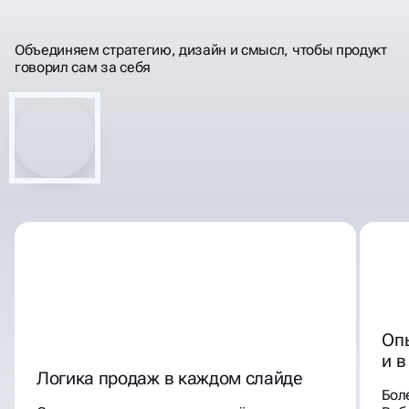
СОЗДАЁМ МАРКЕТИНГ-КИТЫ,
КОТОРЫЕ ПРОДАЮТ
Объединяем стратегию, дизайн и смысл, чтобы продукт
говорил сам за себя
Оп
и в
Логика продаж в каждом слайде
Бол