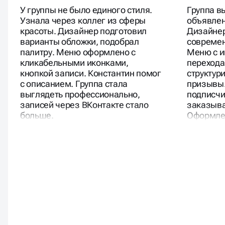
Студия маникюра
Магазин а
У группы не было единого стиля.
Группа в
Узнала через коллег из сферы
объявлен
красоты. Дизайнер подготовил
Дизайнер
варианты обложки, подобрал
современ
палитру. Меню оформлено с
Меню с и
кликабельными иконками,
переход
кнопкой записи. Константин помог
структур
с описанием. Группа стала
призывы.
выглядеть профессионально,
подписчи
записей через ВКонтакте стало
заказыва
больше.
Оформлен