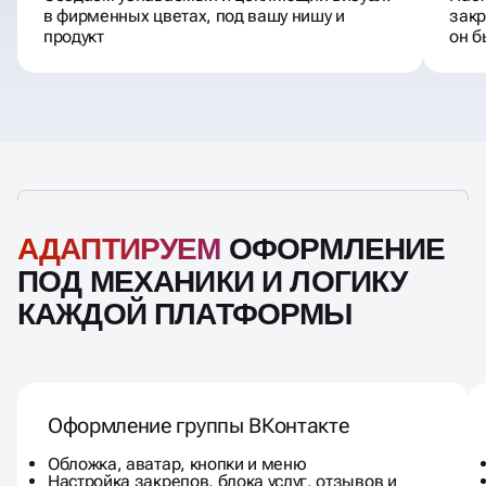
Создаём узнаваемый и цепляющий визуал:
Наст
в фирменных цветах, под вашу нишу и
закр
продукт
он б
АДАПТИРУЕМ
ОФОРМЛЕНИЕ
ПОД МЕХАНИКИ И ЛОГИКУ
КАЖДОЙ ПЛАТФОРМЫ
Оформление группы ВКонтакте