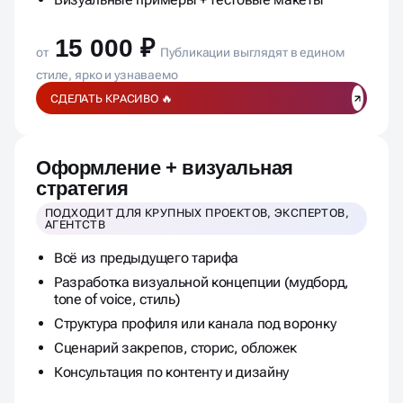
Гайд по использованию шаблонов
Визуальные примеры + тестовые макеты
15 000 ₽
от
Публикации выглядят в едином
стиле, ярко и узнаваемо
СДЕЛАТЬ КРАСИВО 🔥
Оформление + визуальная
стратегия
ПОДХОДИТ ДЛЯ КРУПНЫХ ПРОЕКТОВ, ЭКСПЕРТОВ,
АГЕНТСТВ
Всё из предыдущего тарифа
Разработка визуальной концепции (мудборд,
tone of voice, стиль)
Структура профиля или канала под воронку
Сценарий закрепов, сторис, обложек
Консультация по контенту и дизайну