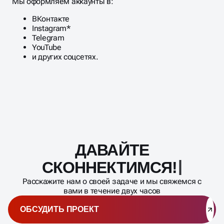
аудитории.
Мы оформляем аккаунты в:
ВКонтакте
Instagram*
Telegram
YouTube
и других соцсетях.
ДАВАЙТЕ
Масштабирование
процесса
СКОННЕКТИМСЯ!
Расскажите нам о своей задаче и мы свяжемся с
вами в течение двух часов