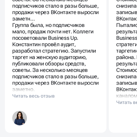
подписчиков стало в разы больше,
снизила
продажи через ВКонтакте выросли
записыв
заметн…
ВКонтак
Группа была, но подписчиков
Пыталис
мало, продаж почти нет. Коллеги
результ
посоветовали Business Up.
Busines
Константин провёл аудит,
стратег
разработал стратегию. Запустили
таргети
таргет на женскую аудиторию,
района.
публиковали обзоры средств,
результ
советы. За несколько месяцев
Стоимос
подписчиков стало в разы больше,
снизила
продажи через ВКонтакте выросли
записыв
заметно.
ВКонтак
каналом