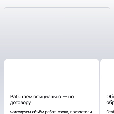
ПОЧЕМУ КЛИЕНТЫ
ВЫБИРАЮТ НАС ДЛЯ
ПРОДВИЖЕНИЯ В ВК
Работаем официально — по
Об
договору
об
Фиксируем объём работ, сроки, показатели.
Отч