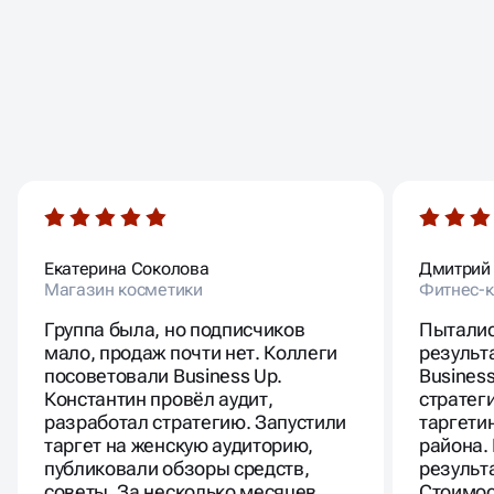
ОТЗЫВЫ
НАШИХ КЛИЕНТОВ
Екатерина Соколова
Дмитрий
Магазин косметики
Фитнес-к
Группа была, но подписчиков
Пыталис
мало, продаж почти нет. Коллеги
результ
посоветовали Business Up.
Busines
Константин провёл аудит,
стратег
разработал стратегию. Запустили
таргети
таргет на женскую аудиторию,
района.
публиковали обзоры средств,
результ
советы. За несколько месяцев
Стоимос