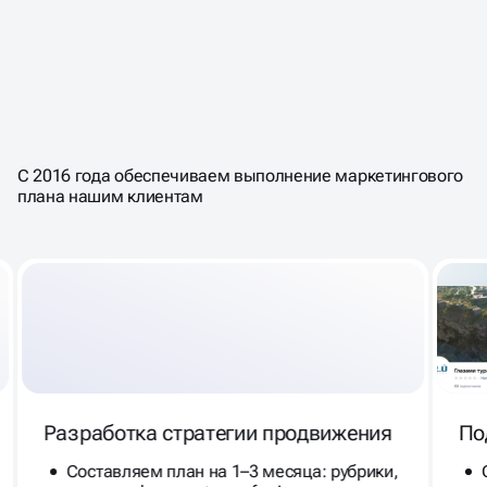
НАЙДЕМ СРЕДИ 101,7 МЛН
ПОЛЬЗОВАТЕЛЕЙ
ИМЕННО
ВАШУ ЦЕЛЕВУЮ
ВКОНТАКТЕ
С 2016 года обеспечиваем выполнение маркетингового
АУДИТОРИЮ
плана нашим клиентам
Разработка стратегии продвижения
По
Составляем план на 1–3 месяца: рубрики,