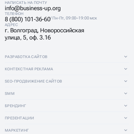
НАПИСАТЬ НА ПОЧТУ
info@business-up.org
ТЕЛЕФОН
8 (800) 101-36-60
/ Пн-Пт, 09:00–19:00 мск
АДРЕС
г. Волгоград, Новороссийская
улица, 5, оф. 3.16
РАЗРАБОТКА САЙТОВ
Разработка сайтов
КОНТЕКСТНАЯ РЕКЛАМА
Лендинги
Контекстная реклама
SEO-ПРОДВИЖЕНИЕ САЙТОВ
Интернет-магазины
Настройка Яндекс Директ
SEO-продвижение сайтов
SMM
Комплексные аудиты
Ведение Яндекс Директ
Продвижение в Яндексе
SMM
БРЕНДИНГ
Корпоративные сайты
Аудит Яндекс Директ
Продвижение в Google
Аудит социальных сетей
Брендинг
ПРЕЗЕНТАЦИИ
Разработка прототипа
Медийная реклама
SEO аудит
Ведение групп во Вконтакте
Разработка логотипа
Презентации
Сайт-квиз
МАРКЕТИНГ
Реклама в телеграм каналах