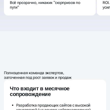
Всё прозрачно, никаких “сюрпризов по
ROI
пути”
уси
УДАЛЁННЫЙ ОТДЕЛ
ПО ЦЕНЕ
ШТАТНОГО
МАРКЕТИНГА
Полноценная команда экспертов,
МАРКЕТОЛОГА
заточенная под рост заявок и продаж
Что входит в месячное
сопровождение
Разработка продающих сайтов с высокой
конверсией (на основе нейромаркетинга)