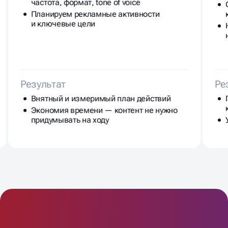
частота, формат, tone of voice
Планируем рекламные активности
и ключевые цели
Результат
Ре
Внятный и измеримый план действий
Экономия времени — контент не нужно
придумывать на ходу