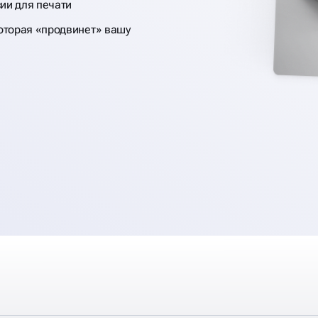
ии для печати
оторая «продвинет» вашу
Я