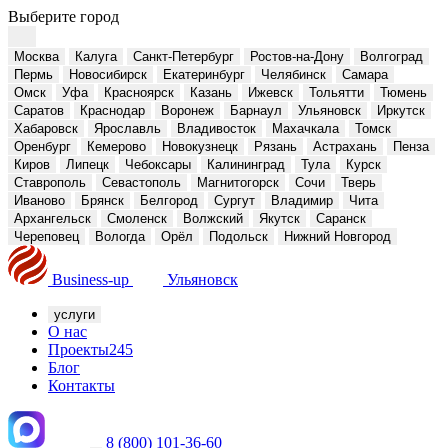
Выберите город
Москва
Калуга
Санкт-Петербург
Ростов-на-Дону
Волгоград
Пермь
Новосибирск
Екатеринбург
Челябинск
Самара
Омск
Уфа
Красноярск
Казань
Ижевск
Тольятти
Тюмень
Саратов
Краснодар
Воронеж
Барнаул
Ульяновск
Иркутск
Хабаровск
Ярославль
Владивосток
Махачкала
Томск
Оренбург
Кемерово
Новокузнецк
Рязань
Астрахань
Пенза
Киров
Липецк
Чебоксары
Калининград
Тула
Курск
Ставрополь
Севастополь
Магнитогорск
Сочи
Тверь
Иваново
Брянск
Белгород
Сургут
Владимир
Чита
Архангельск
Смоленск
Волжский
Якутск
Саранск
Череповец
Вологда
Орёл
Подольск
Нижний Новгород
Business-up
Ульяновск
услуги
О нас
Проекты
245
Блог
Контакты
8 (800) 101-36-60