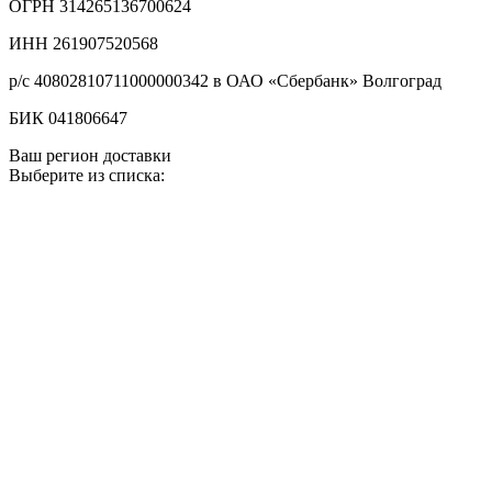
ОГРН 314265136700624
ИНН 261907520568
р/с 40802810711000000342 в ОАО «Сбербанк» Волгоград
БИК 041806647
Ваш регион доставки
Выберите из списка: