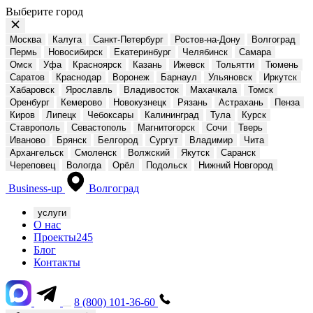
Выберите город
Москва
Калуга
Санкт-Петербург
Ростов-на-Дону
Волгоград
Пермь
Новосибирск
Екатеринбург
Челябинск
Самара
Омск
Уфа
Красноярск
Казань
Ижевск
Тольятти
Тюмень
Саратов
Краснодар
Воронеж
Барнаул
Ульяновск
Иркутск
Хабаровск
Ярославль
Владивосток
Махачкала
Томск
Оренбург
Кемерово
Новокузнецк
Рязань
Астрахань
Пенза
Киров
Липецк
Чебоксары
Калининград
Тула
Курск
Ставрополь
Севастополь
Магнитогорск
Сочи
Тверь
Иваново
Брянск
Белгород
Сургут
Владимир
Чита
Архангельск
Смоленск
Волжский
Якутск
Саранск
Череповец
Вологда
Орёл
Подольск
Нижний Новгород
Business-up
Волгоград
услуги
О нас
Проекты
245
Блог
Контакты
8 (800) 101-36-60