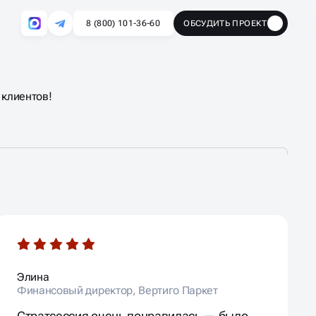
8 (800) 101-36-60
ОБСУДИТЬ ПРОЕКТ
🔥
 клиентов!
Элина
Финансовый директор, Вертиго Паркет
Стратсессия очень понравилась — было