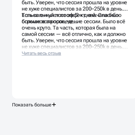
быть. Уверен, что сессия прошла на уровне
не хуже специалистов за 200–250k в день.
Есть сильный пост эффект: сначала было
Только очнулся после 2-х дней. Спасибо
больше вопросов, че…
огромное за проведение сессии. Было всё
очень круто. Та часть, которая была на
самой сессии — всё отлично, как и должно
быть. Уверен, что сессия прошла на уровне
не хуже специалистов за 200–250k в день.
Есть сильный пост эффект: сначала было
больше вопросов, чем ответов, но на
следующий день всё “уложилось” и
сформировалось в прозрачное видение.
Показать больше