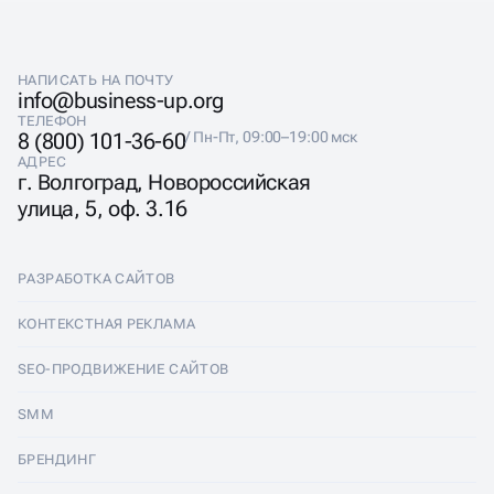
НАПИСАТЬ НА ПОЧТУ
info@business-up.org
ТЕЛЕФОН
8 (800) 101-36-60
/ Пн-Пт, 09:00–19:00 мск
АДРЕС
г. Волгоград, Новороссийская
улица, 5, оф. 3.16
РАЗРАБОТКА САЙТОВ
Разработка сайтов
КОНТЕКСТНАЯ РЕКЛАМА
Лендинги
Контекстная реклама
SEO-ПРОДВИЖЕНИЕ САЙТОВ
Интернет-магазины
Настройка Яндекс Директ
SEO-продвижение сайтов
SMM
Комплексные аудиты
Ведение Яндекс Директ
Продвижение в Яндексе
SMM
БРЕНДИНГ
Корпоративные сайты
Аудит Яндекс Директ
Продвижение в Google