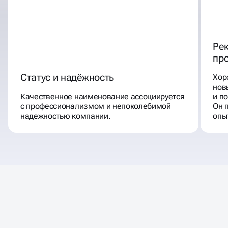
Ре
пр
Статус и надёжность
Хор
нов
Качественное наименование ассоциируется
и п
с профессионализмом и непоколебимой
Он 
надежностью компании.
опы