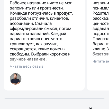
Рабочее название никто не мог
названи
запомнить или произнести.
понимал
Команда погрузилась в продукт,
Родител
разобрали отличия, клиентов,
рассказ
ассоциации. Сначала
ценност
сформулировали смысл, потом
задавал
варианты названий. Каждый
подрост
вариант с пояснением: что
Прислал
транслирует, как звучит,
Вариант
сокращается, какие домены
клише. 
свободны. Выбрали короткое и
будет ж
звучное название.
подрост
Протестировали на сотрудниках и
родител
клиентах. Имя поддерживает
стратегию.