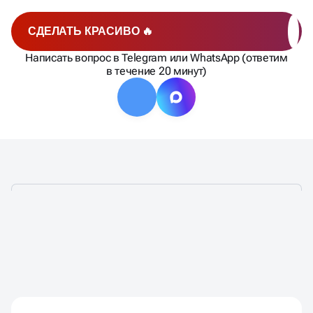
СДЕЛАТЬ КРАСИВО 🔥
Написать вопрос в Telegram или WhatsApp (ответим
в течение 20 минут)
НЕЙМИНГ ПОД КЛЮЧ В
БЫСТРО И ТОЧНО
УЛЬЯНОВСКЕ —