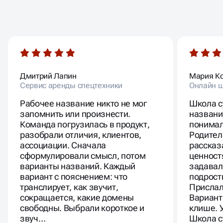
ОТЗЫВЫ
НАШИХ КЛИЕНТОВ
Дмитрий Лапин
Мария К
Сервис аренды спецтехники
Онлайн ш
Рабочее название никто не мог
Школа с
запомнить или произнести.
названи
Команда погрузилась в продукт,
понимал
разобрали отличия, клиентов,
Родител
ассоциации. Сначала
рассказ
сформулировали смысл, потом
ценност
варианты названий. Каждый
задавал
вариант с пояснением: что
подрост
транслирует, как звучит,
Прислал
сокращается, какие домены
Вариант
свободны. Выбрали короткое и
клише. 
звуч…
Школа с