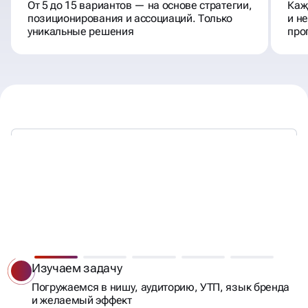
От 5 до 15 вариантов — на основе стратегии,
Каж
позиционирования и ассоциаций. Только
и н
уникальные решения
про
СОЗДАДИМ НАЗВАНИЕ
БРЕНДУ, КОТОРОЕ СТАНЕТ
Изучаем задачу
КЛЮЧОМ К УСПЕХУ!
Погружаемся в нишу, аудиторию, УТП, язык бренда
и желаемый эффект