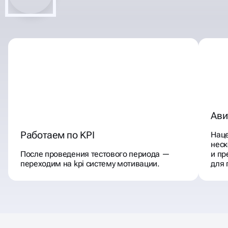
Ави
Работаем по KPI
Наце
неск
После проведения тестового периода —
и п
переходим на kpi систему мотивации.
для 