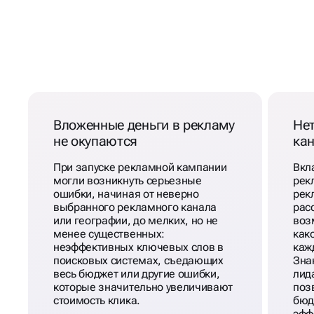
КОГДА НЕОБХОДИМ АН
МАРКЕТИНГА КОМПАНИ
Вложенные деньги в рекламу
Не
не окупаются
ка
При запуске рекламной кампании
Вкл
могли возникнуть серьезные
рек
ошибки, начиная от неверно
рек
выбранного рекламного канала
рас
или географии, до мелких, но не
воз
менее существенных:
как
неэффективных ключевых слов в
каж
поисковых системах, съедающих
Зна
весь бюджет или другие ошибки,
лид
которые значительно увеличивают
поз
стоимость клика.
бюд
эфф