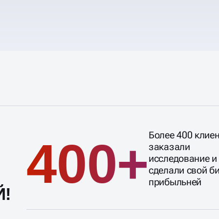
Более 400 клие
400+
заказали
исследование и
сделали свой б
прибыльней
!