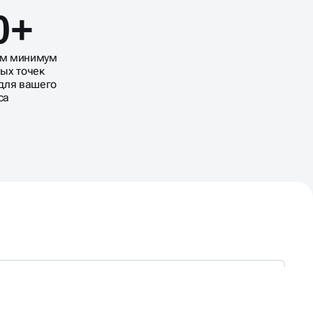
0+
м минимум
вых точек
 для вашего
са