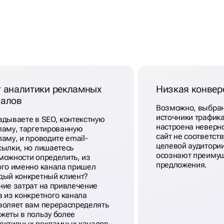
АЛИЗ
И
т аналитики рекламных
Низкая конвер
налов
Возможно, выбра
источники трафик
адываете в SEO, контекстную
настроена неверн
ламу, таргетированную
сайт не соответст
ламу, и проводите email-
целевой аудитории
сылки, но лишаетесь
осознают преиму
можности определить, из
предложения.
ого именно канала пришел
дый конкретный клиент?
ние затрат на привлечение
а из конкретного канала
воляет вам перераспределять
жеты в пользу более
ективных рекламных каналов.