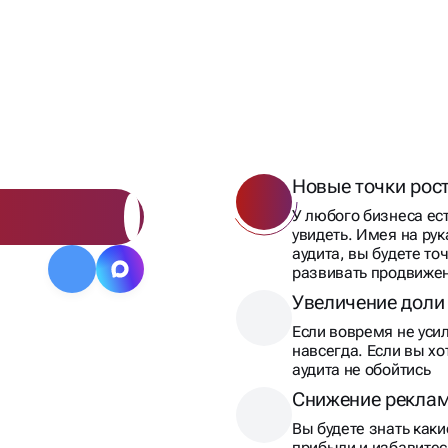
ВЫЙ АУДИТ
Новые точки рос
У любого бизнеса ест
увидеть. Имея на рук
аудита, вы будете то
развивать продвиже
Увеличение доли
Если вовремя не усил
навсегда. Если вы хо
аудита не обойтись
Снижение реклам
Вы будете знать как
прибыли и избавитес