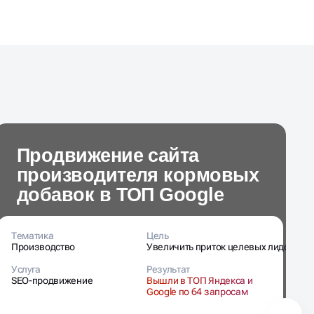
Продвижение сайта
производителя кормовых
добавок в ТОП Google
Тематика
Цель
Т
Производство
Увеличить приток целевых лидов
З
Услуга
Результат
У
SEO-продвижение
Вышли в ТОП Яндекса и
S
Google по 64 запросам