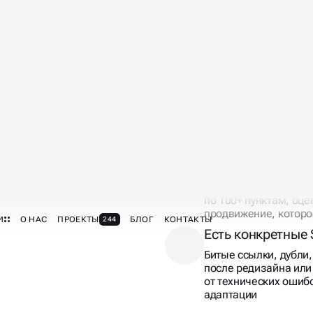
Контекстная рек
Стоимость клика рас
уменьшается? SEO-о
от платного трафика 
из поиска
Конкуренты обго
Они в ТОПе, а ваш с
по 100+ пунктам, оц
продвижение, которо
Есть конкретные
Битые ссылки, дубли
после редизайна ил
от технических ошиб
адаптации