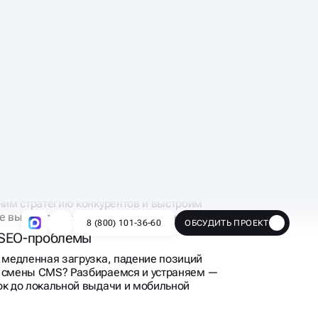
лама перестала окупаться
тёт, заявки дорожают, а прибыль
птимизация поможет снизить зависимость
и выстроить стабильный приток клиентов
няют
айт — внизу выдачи? Проведём seo аудит
еним стратегию конкурентов и выстроим
е выведет вас в ТОП-3 и ТОП-10 выдачи
 SEO-проблемы
, медленная загрузка, падение позиций
и смены CMS? Разбираемся и устраняем —
ок до локальной выдачи и мобильной