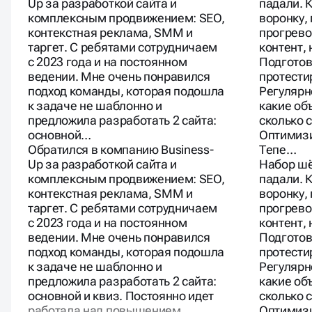
Up за разработкой сайта и
падали. 
комплексным продвижением: SEO,
воронку,
контекстная реклама, SMM и
прогрево
таргет. С ребятами сотрудничаем
контент,
с 2023 года и на постоянном
Подготов
ведении. Мне очень понравился
протести
подход команды, которая подошла
Регулярн
к задаче не шаблонно и
какие об
предложила разработать 2 сайта:
сколько с
основной…
Оптимизи
Обратился в компанию Business-
Тепе…
Up за разработкой сайта и
Набор шё
комплексным продвижением: SEO,
падали. 
контекстная реклама, SMM и
воронку,
таргет. С ребятами сотрудничаем
прогрево
с 2023 года и на постоянном
контент,
ведении. Мне очень понравился
Подготов
подход команды, которая подошла
протести
к задаче не шаблонно и
Регулярн
предложила разработать 2 сайта:
какие об
основной и квиз. Постоянно идет
сколько с
работала над повышением
Оптимизи