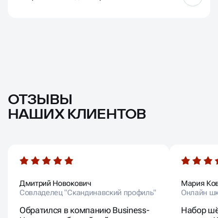
— без «доделайте это сами»
Да, всё официально. В договоре прописаны сроки,
задачи, объём работ и ответственность сторон.
Никаких «на словах договорились»
ОТЗЫВЫ
НАШИХ КЛИЕНТОВ
Дмитрий Новокович
Мария Ко
Совладелец "Скандинавский профиль"
Онлайн шк
Обратился в компанию Business-
Набор шё