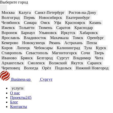
Выберите город
Москва
Калуга
Санкт-Петербург
Ростов-на-Дону
Волгоград
Пермь
Новосибирск
Екатеринбург
Челябинск
Самара
Омск
Уфа
Красноярск
Казань
Ижевск
Тольятти
Тюмень
Саратов
Краснодар
Воронеж
Барнаул
Ульяновск
Иркутск
Хабаровск
Ярославль
Владивосток
Махачкала
Томск
Оренбург
Кемерово
Новокузнецк
Рязань
Астрахань
Пенза
Киров
Липецк
Чебоксары
Калининград
Тула
Курск
Ставрополь
Севастополь
Магнитогорск
Сочи
Тверь
Иваново
Брянск
Белгород
Сургут
Владимир
Чита
Архангельск
Смоленск
Волжский
Якутск
Саранск
Череповец
Вологда
Орёл
Подольск
Нижний Новгород
Business-up
Сургут
услуги
О нас
Проекты
245
Блог
Контакты