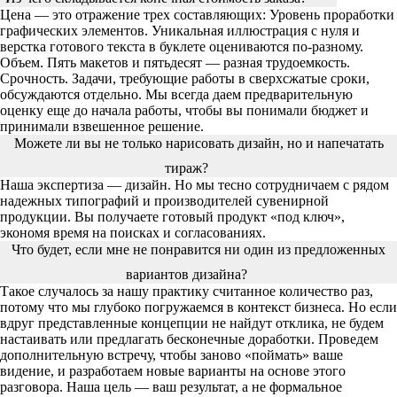
Цена — это отражение трех составляющих: Уровень проработки
графических элементов. Уникальная иллюстрация с нуля и
верстка готового текста в буклете оцениваются по-разному.
Объем. Пять макетов и пятьдесят — разная трудоемкость.
Срочность. Задачи, требующие работы в сверхсжатые сроки,
обсуждаются отдельно. Мы всегда даем предварительную
оценку еще до начала работы, чтобы вы понимали бюджет и
принимали взвешенное решение.
Можете ли вы не только нарисовать дизайн, но и напечатать
тираж?
Наша экспертиза — дизайн. Но мы тесно сотрудничаем с рядом
надежных типографий и производителей сувенирной
продукции. Вы получаете готовый продукт «под ключ»,
экономя время на поисках и согласованиях.
Что будет, если мне не понравится ни один из предложенных
вариантов дизайна?
Такое случалось за нашу практику считанное количество раз,
потому что мы глубоко погружаемся в контекст бизнеса. Но если
вдруг представленные концепции не найдут отклика, не будем
настаивать или предлагать бесконечные доработки. Проведем
дополнительную встречу, чтобы заново «поймать» ваше
видение, и разработаем новые варианты на основе этого
разговора. Наша цель — ваш результат, а не формальное