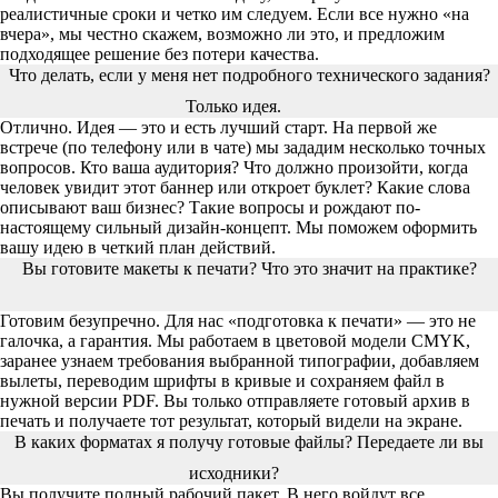
реалистичные сроки и четко им следуем. Если все нужно «на
вчера», мы честно скажем, возможно ли это, и предложим
подходящее решение без потери качества.
Что делать, если у меня нет подробного технического задания?
Только идея.
Отлично. Идея — это и есть лучший старт. На первой же
встрече (по телефону или в чате) мы зададим несколько точных
вопросов. Кто ваша аудитория? Что должно произойти, когда
человек увидит этот баннер или откроет буклет? Какие слова
описывают ваш бизнес? Такие вопросы и рождают по-
настоящему сильный дизайн-концепт. Мы поможем оформить
вашу идею в четкий план действий.
Вы готовите макеты к печати? Что это значит на практике?
Готовим безупречно. Для нас «подготовка к печати» — это не
галочка, а гарантия. Мы работаем в цветовой модели CMYK,
заранее узнаем требования выбранной типографии, добавляем
вылеты, переводим шрифты в кривые и сохраняем файл в
нужной версии PDF. Вы только отправляете готовый архив в
печать и получаете тот результат, который видели на экране.
В каких форматах я получу готовые файлы? Передаете ли вы
исходники?
Вы получите полный рабочий пакет. В него войдут все