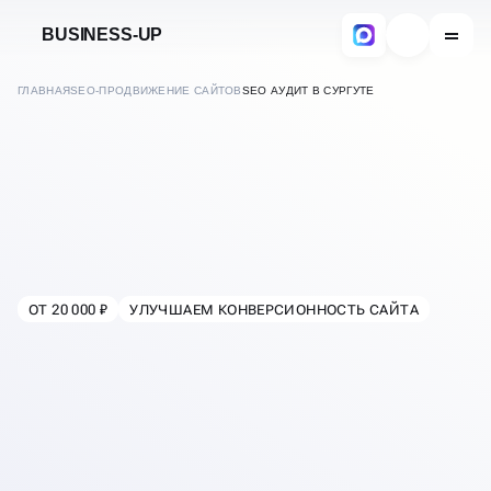
BUSINESS-UP
ГЛАВНАЯ
SEO-ПРОДВИЖЕНИЕ САЙТОВ
SEO АУДИТ В СУРГУТЕ
КОМПЛЕКСНЫЙ
SEO-АУДИТ САЙТА
ПО 150+ ПАРАМЕТРАМ
ОТ 20 000 ₽
УЛУЧШАЕМ КОНВЕРСИОННОСТЬ САЙТА
В
СУРГУТЕ