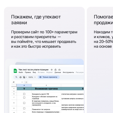
Покажем, где утекают
Помогае
заявки
продаж
Проверим сайт по 100+ параметрам
Находим т
и расставим приоритеты —
и кликов,
вы поймёте, что мешает продавать
на 20–50%
и как это быстро исправить
на основе 