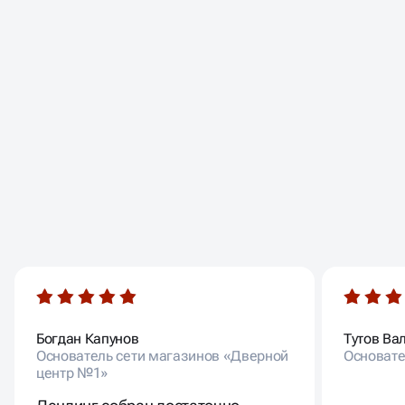
ОТЗЫВЫ НАШИХ
КЛИЕНТОВ
Богдан Капунов
Тутов Ва
Основатель сети магазинов «Дверной
Основате
центр №1»