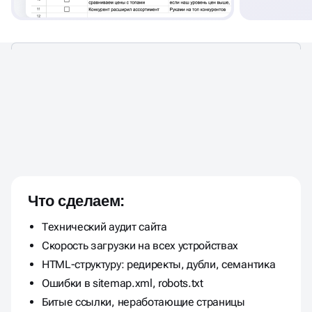
В АУДИТЕ ПОКАЗЫВАЕМ
ОШИБКИ, ТОЧКИ РОСТА И
Что сделаем:
ДАЕМ
РЕКОМЕНДАЦИИ ПО
Технический аудит сайта
УЛУЧШЕНИЮ РЕЗУЛЬТАТА
Скорость загрузки на всех устройствах
HTML-структуру: редиректы, дубли, семантика
Ошибки в sitemap.xml, robots.txt
Битые ссылки, неработающие страницы