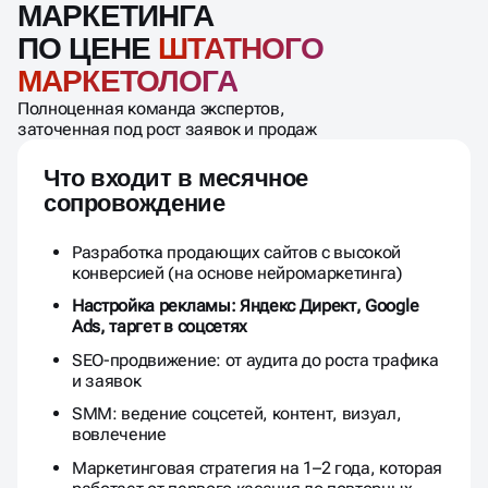
Разработка продающих сайтов с высокой
конверсией (на основе нейромаркетинга)
Настройка рекламы: Яндекс Директ, Google
Ads, таргет в соцсетях
SEO-продвижение: от аудита до роста трафика
и заявок
SMM: ведение соцсетей, контент, визуал,
вовлечение
Маркетинговая стратегия на 1–2 года, которая
работает от первого касания до повторных
продаж
Маркетинговая упаковка: офферы, УТП,
визуальные блоки
Аналитика и A/B тесты — прозрачность,
оптимизация, рост
Постоянная доработка и масштабирование
системы, когда вы готовы к росту