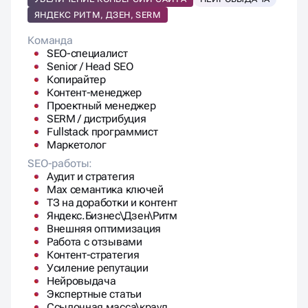
Fullstack программист
Маркетолог
SEO-работы:
Аудит и стратегия
Max семантика ключей
ТЗ на доработки и контент
Яндекс.Бизнес\Дзен\Ритм
Внешняя оптимизация
Работа с отзывами
Контент-стратегия
Усиление репутации
Нейровыдача
Экспертные статьи
Ссылочная масса\крауд
Контент в месяц:
1 экспертная статья
7 статей в блог
8 текстов для коммерческих страниц
Ежемесячный отчет:
Еженедельный + Ежемесячный отчёт
Позиции, трафик, лиды, KPI
1 отчетная встреча в месяц.
1 стратегическая встреча в месяц