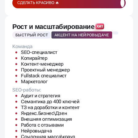
Контент-менеджер
Проектный менеджер
Fullstack специалист
Маркетолог
SEO-работы:
Аудит и стратегия
Семантика до 400 ключей
ТЗ на доработки и контент
Яндекс.Бизнес\Дзен
Внешняя оптимизация
Работа с отзывами
Нейровыдача
Ссылочная масса\крауд
До 6 часов работы программиста
Контент в месяц:
5 статьи в блог
5 текста для коммерческих страниц
Ежемесячный отчет:
Ежемесячный отчёт
Позиции, трафик, лиды, KPI
1 отчетная встреча в месяц.