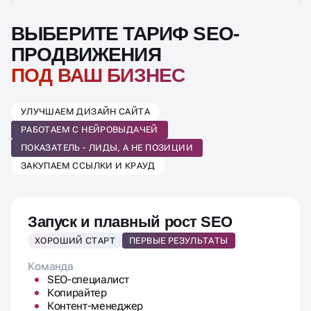
ПОКАЗАТЕЛЬ - ЛИДЫ, А НЕ ПОЗИЦИИ
ЗАКУПАЕМ ССЫЛКИ И КРАУД
Запуск и плавный рост SEO
ХОРОШИЙ СТАРТ
ПЕРВЫЕ РЕЗУЛЬТАТЫ
Команда
SEO-специалист
Копирайтер
Контент-менеджер
Проектный менеджер
Программист
SEO-работы:
Аудит и стратегия
Семантика до 200 ключей
ТЗ на доработки и контент
Яндекс.Бизнес
До 3х часов программиста
Контент в месяц: