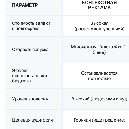
Эффект
Останавливается
после остановки
полностью
бюджета
Уровень доверия
Высокий (люди сами ищут)
Целевая аудитория
Горячая (ищет решение)
Отличная — можно
Масштабируемость
продвигать регионы, услуги
Подходит
Да — стабильный приток
для долгосрочной
заявок
стратегии?