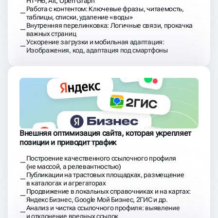
Внешняя оптимизация сайта, которая укрепляет
позиции и приводит трафик
Построение качественного ссылочного профиля
(не массой, а релевантностью)
Публикации на трастовых площадках, размещение
в каталогах и агрегаторах
Продвижение в локальных справочниках и на картах:
Яндекс Бизнес, Google Мой Бизнес, 2ГИС и др.
Анализ и чистка ссылочного профиля: выявление
и отклонение вредных ссылок
Постоянно держим вас в курсе того,
что происходит на проекте
Ежемесячный отчёт: выполненные задачи, позиции,
трафик, заявки
Еженедельная отчётность по заявкам и продажам —
отслеживаем окупаемость, тестируем гипотезы