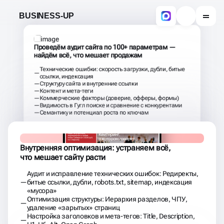
Внутренняя оптимизация: устраняем всё,
что мешает сайту расти
Аудит и исправление технических ошибок: Редиректы,
битые ссылки, дубли, robots.txt, sitemap, индексация
«мусора»
Оптимизация структуры: Иерархия разделов, ЧПУ,
удаление «зарытых» страниц
Настройка заголовков и мета-тегов: Title, Description,
H1-H6, Alt, Open Graph
Работа с контентом: Ключевые фразы, читаемость,
таблицы, списки, удаление «воды»
Внутренняя перелинковка: Логичные связи, прокачка
важных страниц
Ускорение загрузки и мобильная адаптация:
Изображения, код, адаптация под смартфоны