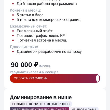
Дополнительно
Дизайнер и разработчик по запросу
90 000 ₽
/месяц.
Результаты через 4-6 месяцев
СДЕЛАТЬ КРАСИВО 🔥
Доминирование в нише
БОЛЬШОЕ КОЛИЧЕСТВО ЗАПРОСОВ
УВЕЛИЧЕНИЕ КОНВЕРСИИ САЙТА
НЕЙРОВЫДАЧА
ЯНДЕКС РИТМ, ДЗЕН, SERM
Команда
SEO-специалист
Senior / Head SEO
Копирайтер
Контент-менеджер
Проектный менеджер
SERM / дистрибуция