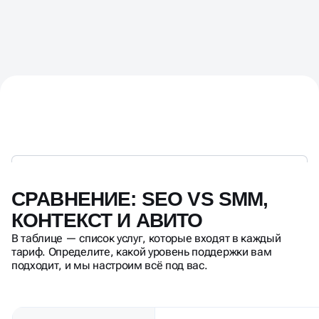
СРАВНЕНИЕ: SEO VS SMM,
КОНТЕКСТ И АВИТО
В таблице — список услуг, которые входят в каждый
тариф. Определите, какой уровень поддержки вам
подходит, и мы настроим всё под вас.
КОНТЕКСТНАЯ
ПАРАМЕТР
РЕКЛАМА
Стоимость заявки
Высокая
в долгосроке
(растёт с конкуренцией)
Мгновенная (настройка 1–
Скорость запуска
3 дня)