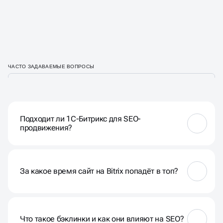
политикой конфиденциальности
ЧАСТО ЗАДАВАЕМЫЕ ВОПРОСЫ
Подходит ли 1С-Битрикс для SEO-
продвижения?
Да, SEO на Битрикс имеет отличные возможности
для поисковой оптимизации. CMS предоставляет
встроенные инструменты: настройка ЧПУ, мета-
За какое время сайт на Bitrix попадёт в топ?
тегов, микроразметки, модуль SEO, генерация
sitemap.xml.
СЕО продвижение сайтов на Битрикс дает первые
результаты через 2-3 месяца по низкочастотным