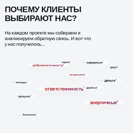
ПОЧЕМУ КЛИЕНТЫ
ВЫБИРАЮТ НАС?
На каждом проекте мы собираем и
анализируем обратную связь. И вот что
у нас получилось…
сервис
3
нормально
1
доброжелательность
3
рост
2
продвижение
4
деньги
1
молодцы
1
ответственность
7
дружные
1
прогресс
2
энергичные
4
Константин
1