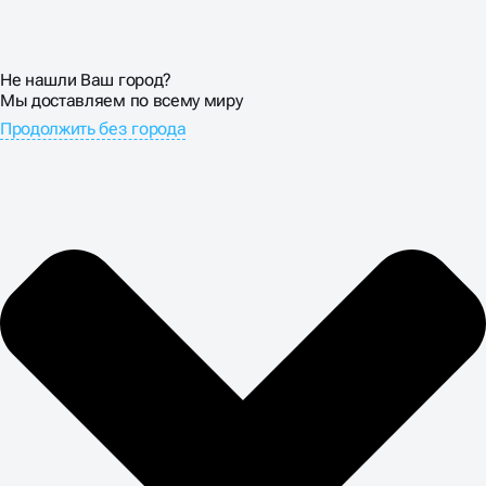
СОПРОВОЖДЕНИЕ
САЙТОВ НА БИТРИКС
Не нашли Ваш город?
Обеспечиваем стабильную работу всех компонентов
Мы доставляем по всему миру
системы и регулярно обновляем платформу до
Продолжить без города
актуальных версий. Сопровождение Bitrix ресурсов
включает мониторинг производительности,
резервное копирование данных и защиту от
вредоносных атак. Настраиваем корректную работу
поисковых фильтров и исключаем появление
дублированного контента.
Устанавливаем расширенные системы аналитики для
отслеживания эффективности SEO-продвижения.
Интегрируем CRM-системы для автоматизации
обработки заявок и выстраиваем эффективные
бизнес-процессы. Создание и продвижение на
Битрикс сопровождается подробной отчётностью по
всем ключевым показателям: позиции в поиске,
органический трафик, конверсии и средний чек
покупателей.