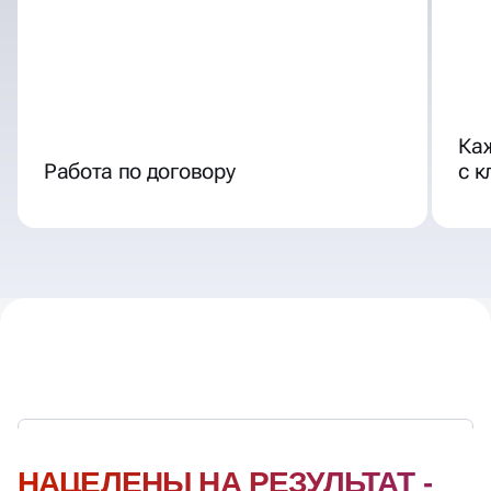
Ка
Работа по договору
с 