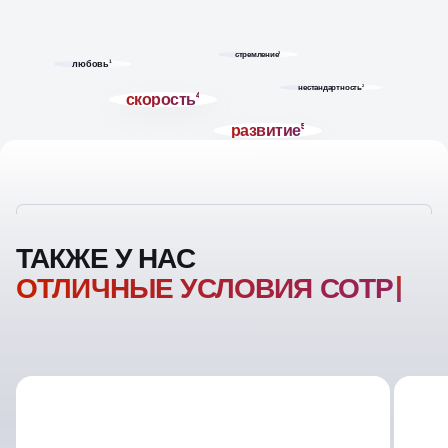
стремление
3
любовь
1
нестандартность
2
скорость
4
развитие
5
ТАКЖЕ У НАС
ОТЛИЧНЫЕ УСЛОВИЯ
СОТРУДНИЧЕСТВА