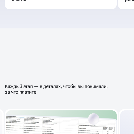
КАК ПРОХОДИТ АУДИТ —
ВЕСЬ ПРОЦЕСС ПО ШАГАМ
Каждый этап — в деталях, чтобы вы понимали,
за что платите