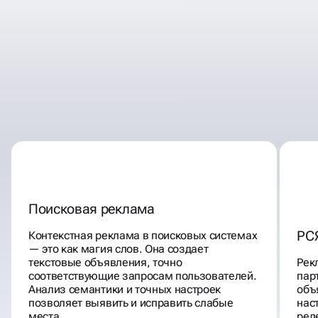
НАЙДЕМ, ПРОАНАЛИЗИРУЕМ,
ИССЛЕДУЕМ,
ДАЖЕ САМЫЕ ГЛУБОКИЕ
ТОЧКИ РАЗВИТИЯ
Поисковая реклама
РС
Контекстная реклама в поисковых системах
— это как магия слов. Она создает
текстовые объявления, точно
Рек
соответствующие запросам пользователей.
пар
Анализ семантики и точных настроек
объ
позволяет выявить и исправить слабые
нас
места.
рел