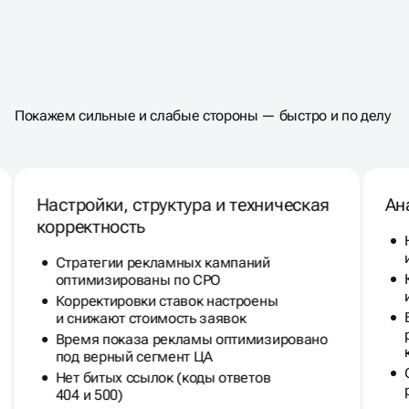
ПРОВЕДЁМ ЭКСПРЕСС-АУДИТ
Покажем сильные и слабые стороны — быстро и по делу
НАСТРОЕК РЕКЛАМЫ
ПО +150 КРИТЕРИЯМ
Настройки, структура и техническая
Ан
корректность
Стратегии рекламных кампаний
оптимизированы по CPO
Корректировки ставок настроены
и снижают стоимость заявок
Время показа рекламы оптимизировано
под верный сегмент ЦА
Нет битых ссылок (коды ответов
404 и 500)