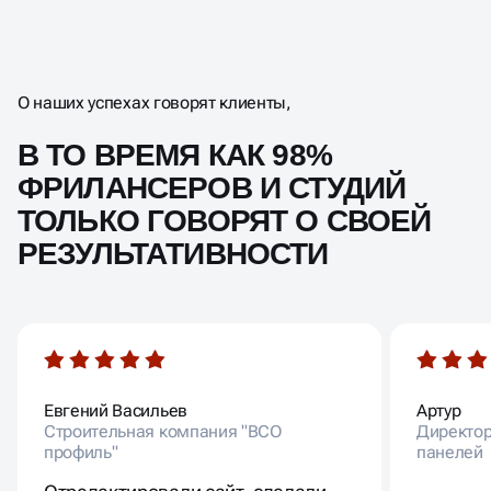
О наших успехах говорят клиенты,
В ТО ВРЕМЯ КАК 98%
ФРИЛАНСЕРОВ И СТУДИЙ
ТОЛЬКО ГОВОРЯТ О СВОЕЙ
РЕЗУЛЬТАТИВНОСТИ
Евгений Васильев
Артур
Строительная компания "ВСО
Директор
профиль"
панелей
Отредактировали сайт, сделали
конверсионный лендинг и 2 квиза.