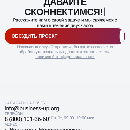
СКОННЕКТИ
настройку объявлений с баннерами
Расскажите нам о своей задаче и мы свяжемся с
настройку ретаргетинга и целей
вами в течение двух часов
подбор стратегий для баннерных форматов
настройку сайта под баннерную рекламу
ОБСУДИТЬ ПРОЕКТ
ведение кампаний и тестирование баннеров
отчётность и оптимизацию на основе аналитики
Нажимая кнопку «Отправить», Вы даете согласие на
обработку персональных данных и соглашаетесь с
политикой конфиденциальности
НАПИСАТЬ НА ПОЧТУ
info@business-up.org
ТЕЛЕФОН
8 (800) 101-36-60
/ Пн-Пт, 09:00–19:00 мск
АДРЕС
г. Волгоград, Новороссийская
улица, 5, оф. 3.16