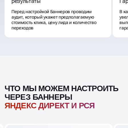
Перед настройкой Баннеров проводим
В к
аудит, который укажет предполагаемую
уве
стоимость клика, цену лида и количество
вып
переходов
гар
ЧТО МЫ МОЖЕМ НАСТРОИТЬ
ЧЕРЕЗ БАННЕРЫ
ЯНДЕКС ДИРЕКТ И РСЯ