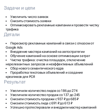
Увеличить число заявок
Снизить стоимость заявки
Оптимизировать рекламные кампании и провести чистку
трафика
Детали
Пересмотр рекламных кампаний в связи с отказом от
Google Ads
Внедрение мастера кампаний на автостратегии
Обучение кампаний на основе оптимизации затрат
Чистка трафика: очистка площадок, отключение
нерелевантных запросов и неэффективных объявлений
Сбор нового семантического ядра
Проработка текстовых объявлений и создание
креативов для РСЯ
Результат
Увеличили количество лидов со 186 до 274
Увеличили количество продаж со 137 до 245
Снизили стоимость продажи с 937 ₽ до 685 ₽
Снизили стоимость лида с 691 ₽ до 613 ₽
Успешно протестировали и внедрили мастер кампаний
Снизили нецелевой трафик