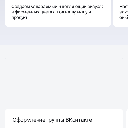
Создаём узнаваемый и цепляющий визуал:
Нас
в фирменных цветах, под вашу нишу и
зак
продукт
он 
АДАПТИРУЕМ
ОФОРМЛЕНИЕ
ПОД МЕХАНИКИ И ЛОГИКУ
Оформление группы ВКонтакте
КАЖДОЙ ПЛАТФОРМЫ