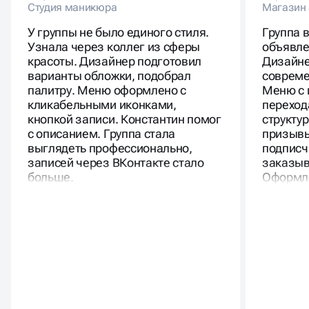
Студия маникюра
Магазин 
У группы не было единого стиля.
Группа 
Узнала через коллег из сферы
объявле
красоты. Дизайнер подготовил
Дизайне
варианты обложки, подобрал
совреме
палитру. Меню оформлено с
Меню с 
кликабельными иконками,
переход
кнопкой записи. Константин помог
структу
с описанием. Группа стала
призывы
выглядеть профессионально,
подписч
записей через ВКонтакте стало
заказыв
больше.
Оформле