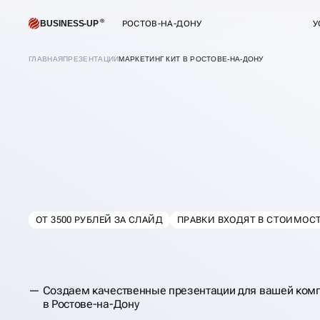
BUSINESS-UP
РОСТОВ-НА-ДОНУ
У
ГЛАВНАЯ
ПРЕЗЕНТАЦИИ
МАРКЕТИНГ КИТ В РОСТОВЕ-НА-ДОНУ
ОТ 3500 РУБЛЕЙ ЗА СЛАЙД
ПРАВКИ ВХОДЯТ В СТОИМОС
В
РОСТОВЕ-НА-Д
РАЗРАБОТКА МАР
КИТА ПОД КЛЮЧ
Создаем качественные презентации для вашей комп
в Ростове-на-Дону