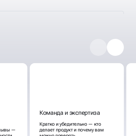
Команда и экспертиза
Кратко и убедительно — кто
тзывы —
делает продукт и почему вам
ности
можно доверять