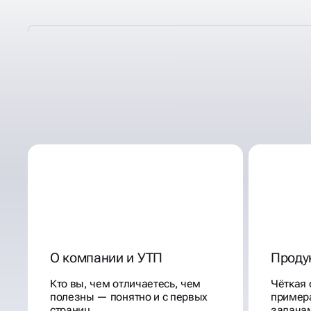
ЧТО ЧАЩЕ ВСЕГО ВХО
В МАРКЕТИНГ-КИТ
О компании и УТП
Продук
Кто вы, чем отличаетесь, чем
Чёткая 
полезны — понятно и с первых
пример
страниц
задача