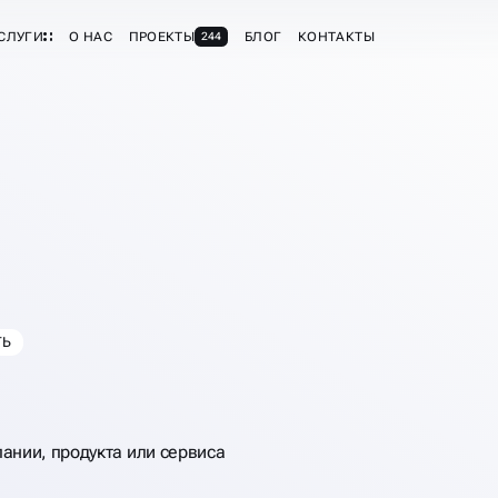
СЛУГИ
О НАС
ПРОЕКТЫ
БЛОГ
КОНТАКТЫ
244
ТЬ
ОНУ
КЕТИНГ-
ании, продукта или сервиса