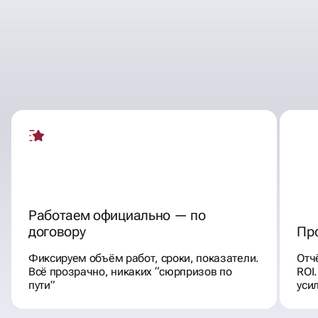
ПОЧЕМУ КЛИЕНТЫ
ВЫБИРАЮТ НАС ДЛЯ
ПРОДВИЖЕНИЯ В
СОЦИАЛЬНЫХ СЕТЯХ
Работаем официально — по
договору
Пр
Фиксируем объём работ, сроки, показатели.
Отч
Всё прозрачно, никаких “сюрпризов по
ROI
пути”
уси