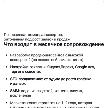
УДАЛЁННЫЙ ОТДЕЛ
МАРКЕТИНГА ПО ЦЕНЕ
Полноценная команда экспертов,
ШТАТНОГО МАРКЕТОЛОГА
заточенная под рост заявок и продаж
Что входит в месячное сопровождение
Разработка продающих сайтов с высокой
конверсией (на основе нейромаркетинга)
Настройка рекламы: Яндекс Директ, Google Ads,
таргет в соцсетях
SEO-продвижение: от аудита до роста трафика
и заявок
SMM:
ведение соцсетей, контент, визуал,
вовлечение
Маркетинговая стратегия на 1–2 года, которая
работает от первого касания до повторных продаж