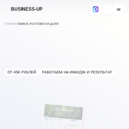
BUSINESS-UP
ГЛАВНАЯ
SMM В РОСТОВЕ-НА-ДОНУ
SMM-ПРОДВИЖЕНИЕ
В СОЦИАЛЬНЫХ СЕТЯХ
ОТ 45К РУБЛЕЙ
РАБОТАЕМ НА ИМИДЖ И РЕЗУЛЬТАТ
В
РОСТОВЕ-НА-ДОНУ