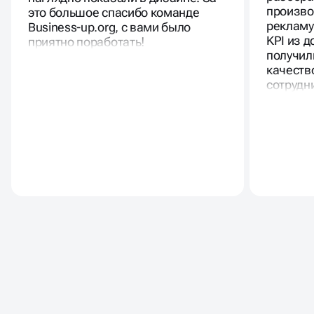
произво
это большое спасибо команде
рекламу
Business-up.org, с вами было
KPI из 
приятно поработать!
получил
качеств
сотрудн