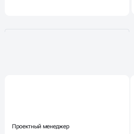
НАД ВАШИМ ПРОЕКТОМ
БУДЕТ РАБОТАТЬ КОМАНДА
ИЗ
8 СПЕЦИАЛИСТОВ
Проектный менеджер