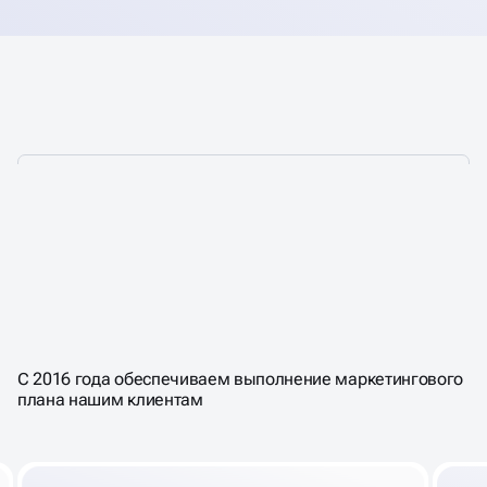
ПОШАГОВАЯ СИСТЕМА,
КОТОРАЯ
ПРИВОДИТ К ПРОДАЖАМ
В
С 2016 года обеспечиваем выполнение маркетингового
СОЦ-СЕТЯХ
плана нашим клиентам