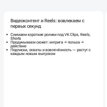
ИНСТРУМЕНТЫ SMM
ПРОДВИЖЕНИЯ, КОТОРЫЕ
Видеоконтент и Reels: вовлекаем с
ПРЕВРАЩАЮТ ОХВАТЫ В
первых секунд
СТАБИЛЬНЫЙ ПОТОК ЛИДОВ
Снимаем короткие ролики под VK Clips, Reels,
Shorts
Продумываем сюжет: интрига → польза →
действие
Подписки, охваты и вовлечённость — растут с
каждым новым выпуском