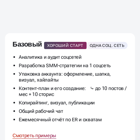
СКОЛЬКО СТОИТ ВЫСТРОИТЬ
ПРОДАЖИ
С ПОМОЩЬЮ СММ
ПРОДВИЖЕНИЯ
Базовый
ХОРОШИЙ СТАРТ
ОДНА СОЦ. СЕТЬ
Аналитика и аудит соцсетей
Разработка SMM-стратегии на 1 соцсеть
Упаковка аккаунта: оформление, шапка,
визуал, хайлайты
Контент-план и его создание: ⤷ до 10 постов /
мес + 10 сторис
Копирайтинг, визуал, публикации
Общий рабочий чат
Ежемесячный отчёт по ER и охватам
Смотреть примеры