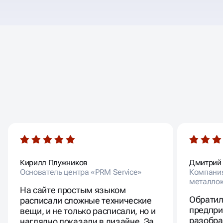
ОТЗЫВЫ
НАШИХ КЛИЕНТОВ
Кирилл Плужников
Дмитрий
Основатель центра «PRM Service»
Компания
металлок
На сайте простым языком
Обратил
расписали сложные технические
предпри
вещи, и не только расписали, но и
разобра
наглядно показали в дизайне. За