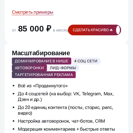
Смотреть примеры
85 000 ₽
от
в месяц
СДЕЛАТЬ КРАСИВО 🔥
Масштабирование
ДОМИНИРОВАНИЕ В НИШЕ
4 СОЦ СЕТИ
АВТОВОРОНКИ
ЛИД-ФОРМЫ
ТАРГЕТИРОВАННАЯ РЕКЛАМА
Всё из «Продвинутого»
До 4 соцсетей (на выбор: VK, Telegram, Max,
Дзен и др.)
До 20 единиц контента (посты, сторис, рилс,
видео)
Настройка автоворонок, чат-ботов, CRM
Модерация комментариев + быстрые ответы