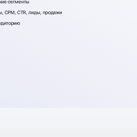
зкие сегменты
ы, CPM, CTR, лиды, продажи
ОЙ
аудиторию