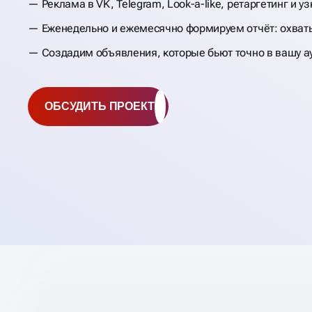
Реклама в VK, Telegram, Look-a-like, ретаргетинг и у
НАСТРОЙКА
Еженедельно и ежемесячно формируем отчёт: охват
ТАРГЕТИРОВАНН
Создадим объявления, которые бьют точно в вашу 
РЕКЛАМЫ
ОБСУДИТЬ ПРОЕКТ