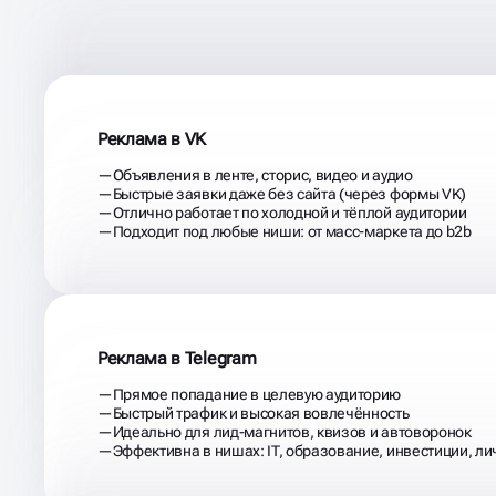
ЗАПУСКАЕМ ТАРГЕТ ТА
АУДИТОРИЯ
ДЕЙСТВИТ
Реклама в VK
Объявления в ленте, сторис, видео и аудио
Быстрые заявки даже без сайта (через формы VK)
Отлично работает по холодной и тёплой аудитории
Подходит под любые ниши: от масс-маркета до b2b
Реклама в Telegram
Прямое попадание в целевую аудиторию
Быстрый трафик и высокая вовлечённость
Идеально для лид-магнитов, квизов и автоворонок
Эффективна в нишах: IT, образование, инвестиции, л