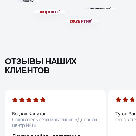
любовь
1
нестандартность
2
скорость
4
развитие
5
ОТЗЫВЫ НАШИХ
КЛИЕНТОВ
Богдан Капунов
Тутов Ва
Основатель сети магазинов «Дверной
Основате
центр №1»