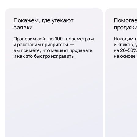
Покажем, где утекают
Помогае
заявки
продаж
Проверим сайт по 100+ параметрам
Находим т
и расставим приоритеты —
и кликов,
вы поймёте, что мешает продавать
на 20–50%
и как это быстро исправить
на основе 