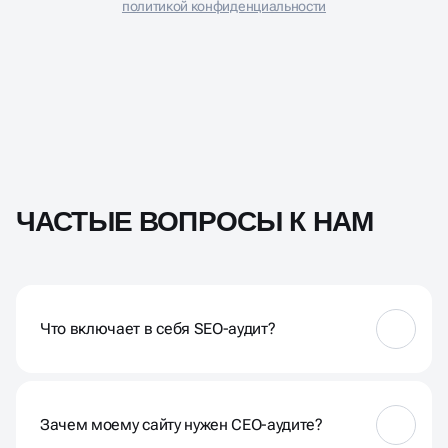
политикой конфиденциальности
ЧАСТЫЕ ВОПРОСЫ К НАМ
Что включает в себя SEO-аудит?
SEO-аудит включает в себя всесторонний анализ
вашего сайта, оценку технических аспектов,
контента, ссылочного профиля и других факторов,
Зачем моему сайту нужен СЕО-аудите?
влияющих на его видимость в поисковых системах.