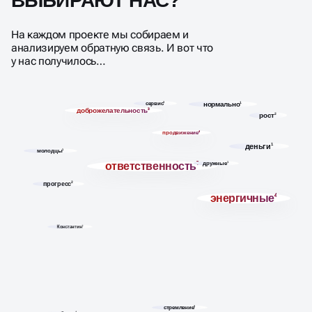
ВЫБИРАЮТ НАС?
На каждом проекте мы собираем и
анализируем обратную связь. И вот что
у нас получилось…
сервис
3
нормально
1
доброжелательность
3
рост
2
продвижение
4
деньги
1
молодцы
1
ответственность
7
дружные
1
прогресс
2
энергичные
4
Константин
1
стремление
3