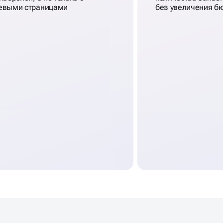
евыми страницами
без увеличения б