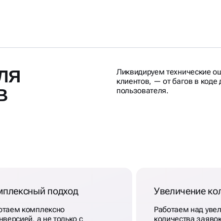
ЛЯ
Ликвидируем технические ош
клиентов, — от багов в коде
В
пользователя.
мплексный подход
Увеличение ко
отаем комплексно
Работаем над уве
нверсией, а не только c
количества заяво