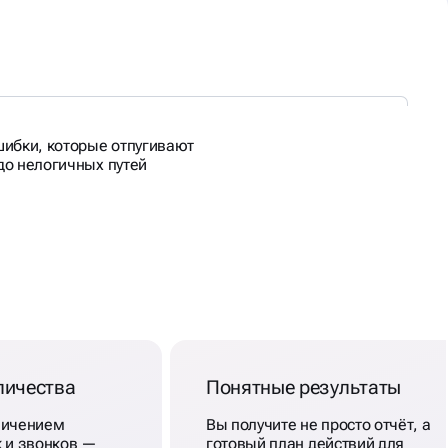
ибки, которые отпугивают
 до нелогичных путей
личества
Понятные результаты
личением
Вы получите не просто отчёт, а
к и звонков —
готовый план действий для