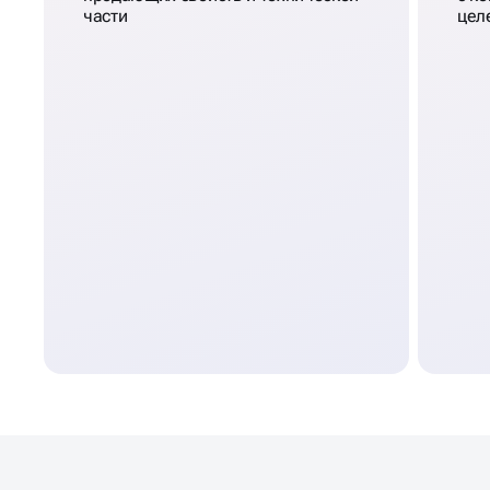
части
цел