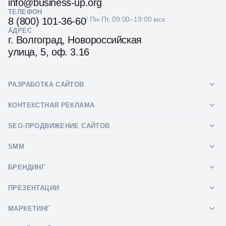
info@business-up.org
ТЕЛЕФОН
/ Пн-Пт, 09:00–19:00 мск
8 (800) 101-36-60
АДРЕС
г. Волгоград, Новороссийская
улица, 5, оф. 3.16
РАЗРАБОТКА САЙТОВ
Разработка сайтов
КОНТЕКСТНАЯ РЕКЛАМА
Лендинги
Контекстная реклама
SEO-ПРОДВИЖЕНИЕ САЙТОВ
Интернет-магазины
Настройка Яндекс Директ
SEO-продвижение сайтов
SMM
Комплексные аудиты
Ведение Яндекс Директ
Продвижение в Яндексе
SMM
БРЕНДИНГ
Корпоративные сайты
Аудит Яндекс Директ
Продвижение в Google
Аудит социальных сетей
Брендинг
ПРЕЗЕНТАЦИИ
Разработка прототипа
Медийная реклама
SEO аудит
Ведение групп во Вконтакте
Разработка логотипа
Презентации
МАРКЕТИНГ
Сайт-квиз
Реклама в телеграм каналах
SERM и Управление репутацией
Оформление групп Вконтакте
Фирменный стиль
Маркетинг кит