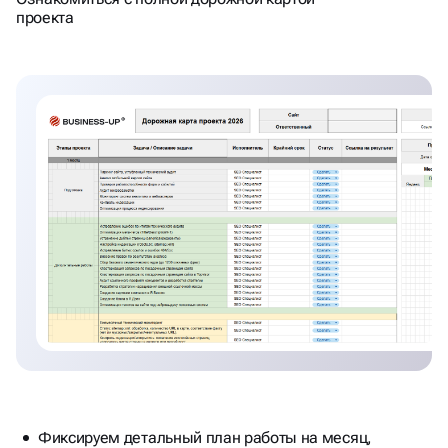
СЧИТАЕМ ПЛАН\ФАКТ
проекта
ТРАФИКА\ЛИДОВ КАЖДЫЙ
МЕСЯЦ. РАБОТАЕМ С KPI
Фиксируем детальный план работы на месяц,