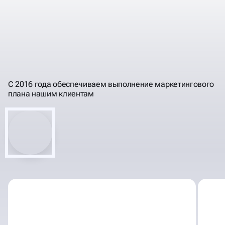
ПРОГНОЗИРУЕМ
РЕЗУЛЬТАТЫ, РАБОТЫ,
ПОНЯТНЫМ ЯЗЫКОМ
ИНВЕСТИЦИИ
С 2016 года обеспечиваем выполнение маркетингового
плана нашим клиентам