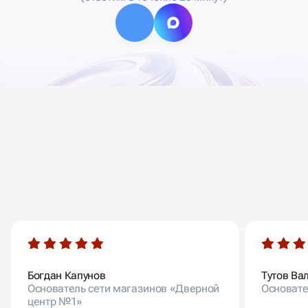
ОТЗЫВЫ НАШИХ
КЛИЕНТОВ
Богдан Капунов
Тутов Ва
Основатель сети магазинов «Дверной
Основате
центр №1»