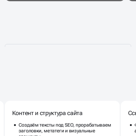
РАСКРУТКА
КОРПОРАТИВНОГО САЙТА В
Контент и структура сайта
Сс
ТОП
Создаём тексты под SEO, прорабатываем
заголовки, метатеги и визуальные