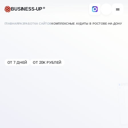
BUSINESS-UP
ГЛАВНАЯ
РАЗРАБОТКА САЙТОВ
КОМПЛЕКСНЫЕ АУДИТЫ В РОСТОВЕ-НА-ДОНУ
АУДИТ САЙТА
ОТ 7 ДНЕЙ
ОТ 20К РУБЛЕЙ
В
РОСТОВЕ-НА-ДОНУ