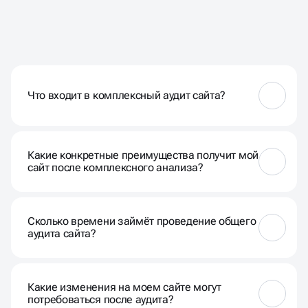
ЧАСТЫЕ ВОПРОСЫ НАШИХ
КЛИЕНТОВ
Что входит в комплексный аудит сайта?
Наш комплексный аудит включает в себя анализ
технических параметров, контента,
Какие конкретные преимущества получит мой
пользовательского опыта, SEO-показателей, а
сайт после комплексного анализа?
также конкурентного окружения.
Вы получите точное представление о текущем
состоянии ресурса, рекомендации по улучшению
Сколько времени займёт проведение общего
SEO, повышению конверсии и общей
аудита сайта?
эффективности онлайн-присутствия.
Время аудита зависит от размера сайта и объёма
данных. Обычно процесс занимает несколько
Какие изменения на моем сайте могут
недель.
потребоваться после аудита?