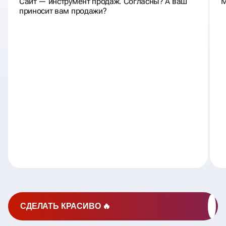
Сайт — инструмент продаж. Согласны? А ваш
М
приносит вам продажи?
СДЕЛАТЬ КРАСИВО 🔥