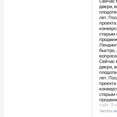
Сейчас 
двери, 
плодотв
лет. По
проекта
конверс
старым 
продвиж
Лендинг
быстро,
вопроса
Сейчас 
двери, 
плодотв
лет. По
проекта
конверс
старым 
продвиж
сайт, 2 