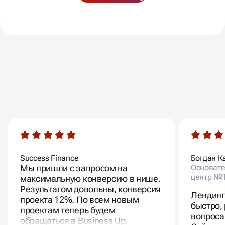
предложения по контенту, SEO и маркетинговым
разработчиков, дизайнеров, контент-менеджеров.
блокам.
Оцениваем результат после внедрения: рост
скорости, улучшения в показателях, изменения в
поведении пользователей.
ВАШИ ОТЗЫВЫ
Success Finance
Богдан К
Мы пришли с запросом на
Основате
центр №
максимальную конверсию в нише.
Результатом довольны, конверсия
Лендинг
проекта 12%. По всем новым
быстро,
проектам теперь будем
вопроса
обращаться в Business Up.