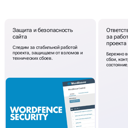
НАШЕ
СОПРОВОЖДЕНИЕ
,
ЭТО:
Защита и безопасность
Ответст
сайта
за рабо
проекта
Следим за стабильной работой
проекта, защищаем от взломов и
Бережно в
технических сбоев.
сбои, кон
состояние