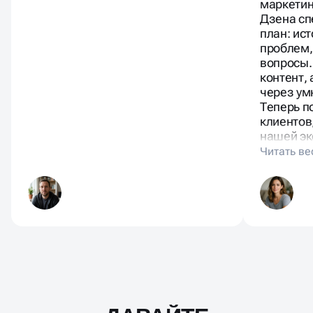
консульт
маркетин
Дзена сп
план: ис
проблем,
вопросы.
контент,
через ум
Теперь п
клиентов
нашей эк