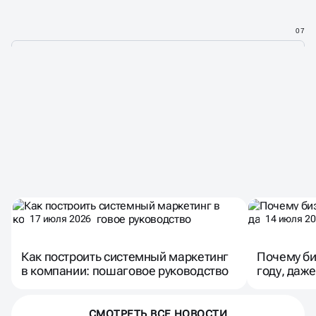
07
ДЕЛИМСЯ КЕЙСАМИ,
ЛАЙФХАКАМИ
И СОВРЕМЕННЫМИ
МАРКЕТИНГА
ТРЕНДАМИ
17 июля 2026
14 июля 2
Как построить системный маркетинг
Почему би
в компании: пошаговое руководство
году, даже
СМОТРЕТЬ ВСЕ НОВОСТИ