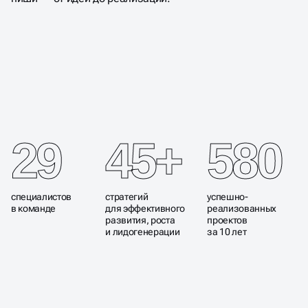
10 ЛЕТ СОЗДАЁМ
ПРОГРЕССИВНЫЕ
ЦИФРОВЫЕ РЕШЕНИЯ
ДЛЯ РОСТА БИЗНЕСА
29
45+
580
специалистов
стратегий
успешно-
в команде
для эффективного
реализованных
развития, роста
проектов
и лидогенерации
за 10 лет