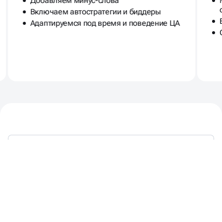
Добавляем минус-слова
Включаем автостратегии и биддеры
Адаптируемся под время и поведение ЦА
БЕРЁМ ПРОЕКТ
И ДОВОДИМ
ДО РЕЗУЛЬТАТА
ПОД КОНТРОЛЬ