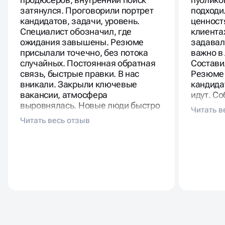
затянулся. Проговорили портрет
подходи
кандидатов, задачи, уровень.
ценност
Специалист обозначил, где
клиента
ожидания завышены. Резюме
задавал
присылали точечно, без потока
важно в
случайных. Постоянная обратная
Состави
связь, быстрые правки. В нас
Резюме 
вникали. Закрыли ключевые
кандида
вакансии, атмосфера
идут. Со
выровнялась. Новые люди быстро
спокойн
вписались, разделяют ценности.
Почти н
Такой подбор выгоднее месяцев
текучка
хаотичного поиска.