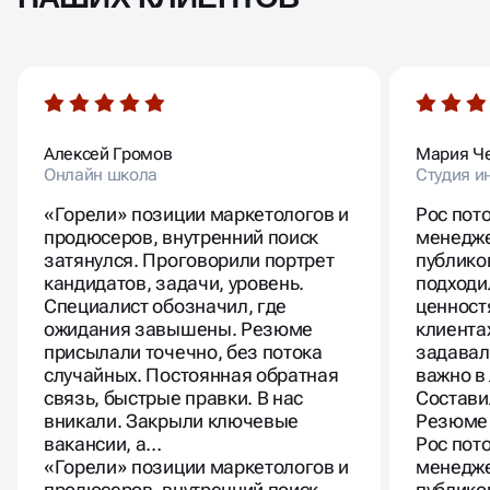
Алексей Громов
Мария Ч
Онлайн школа
Студия и
«Горели» позиции маркетологов и
Рос пот
продюсеров, внутренний поиск
менедже
затянулся. Проговорили портрет
публико
кандидатов, задачи, уровень.
подходи
Специалист обозначил, где
ценност
ожидания завышены. Резюме
клиента
присылали точечно, без потока
задавал
случайных. Постоянная обратная
важно в
связь, быстрые правки. В нас
Состави
вникали. Закрыли ключевые
Резюме 
вакансии, а…
Рос пот
«Горели» позиции маркетологов и
менедже
продюсеров, внутренний поиск
публико