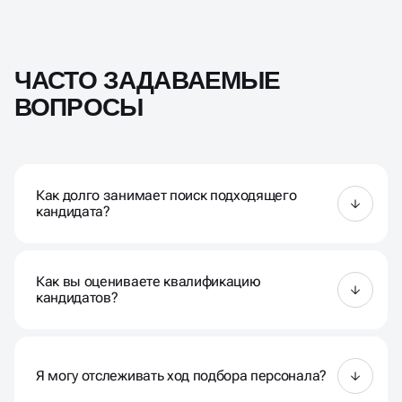
ЧАСТО ЗАДАВАЕМЫЕ
ВОПРОСЫ
Как долго занимает поиск подходящего
кандидата?
Время поиска может варьироваться в зависимости
от специфики вакансии и требований компании, но
Как вы оцениваете квалификацию
в целом это занимает от нескольких недель до 2
кандидатов?
месяцев.
Наши специалисты анализируют портфолио работ
будущего сотрудника, при необходимости —
подлинность документов по специализации,
Я могу отслеживать ход подбора персонала?
проводят специальные тесты и проверку