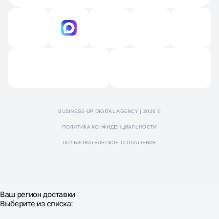
Вакансии
Технический аудит
Продвижение на Яндекс картах и 2GIS
Контакты
Продвижение Яндекс Дзен
Отзывы
Пресс-кит
BUSINESS-UP DIGITAL AGENCY | 2026 ©
ПОЛИТИКА КОНФИДЕНЦИАЛЬНОСТИ
ПОЛЬЗОВАТЕЛЬСКОЕ СОГЛАШЕНИЕ
Ваш регион доставки
Выберите из списка: