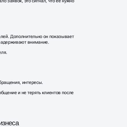
ло заявок, это сигнал, что ее нужно
елей. Дополнительно он показывает
 задерживают внимание.
еля.
бращения, интересы.
бщение и не терять клиентов после
изнеса