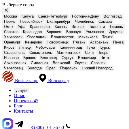
Выберите город
Москва
Калуга
Санкт-Петербург
Ростов-на-Дону
Волгоград
Пермь
Новосибирск
Екатеринбург
Челябинск
Самара
Омск
Уфа
Красноярск
Казань
Ижевск
Тольятти
Тюмень
Саратов
Краснодар
Воронеж
Барнаул
Ульяновск
Иркутск
Хабаровск
Ярославль
Владивосток
Махачкала
Томск
Оренбург
Кемерово
Новокузнецк
Рязань
Астрахань
Пенза
Киров
Липецк
Чебоксары
Калининград
Тула
Курск
Ставрополь
Севастополь
Магнитогорск
Сочи
Тверь
Иваново
Брянск
Белгород
Сургут
Владимир
Чита
Архангельск
Смоленск
Волжский
Якутск
Саранск
Череповец
Вологда
Орёл
Подольск
Нижний Новгород
Business-up
Волгоград
услуги
О нас
Проекты
245
Блог
Контакты
8 (800) 101-36-60