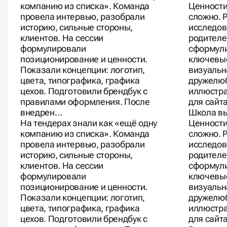
компанию из списка». Команда
Ценности
провела интервью, разобрали
сложно. 
историю, сильные стороны,
исследов
клиентов. На сессии
родителе
формулировали
сформули
позиционирование и ценности.
ключевые
Показали концепции: логотип,
визуальн
цвета, типографика, графика
дружелюб
цехов. Подготовили брендбук с
иллюстра
правилами оформления. После
для сайт
внедрен…
Школа вы
На тендерах знали как «ещё одну
Ценности
компанию из списка». Команда
сложно. 
провела интервью, разобрали
исследов
историю, сильные стороны,
родителе
клиентов. На сессии
сформули
формулировали
ключевые
позиционирование и ценности.
визуальн
Показали концепции: логотип,
дружелюб
цвета, типографика, графика
иллюстра
цехов. Подготовили брендбук с
для сайта