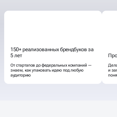
150+ реализованных брендбуков за
5 лет
Про
От стартапов до федеральных компаний —
Дела
знаем, как упаковать идею под любую
и за
аудиторию
пон