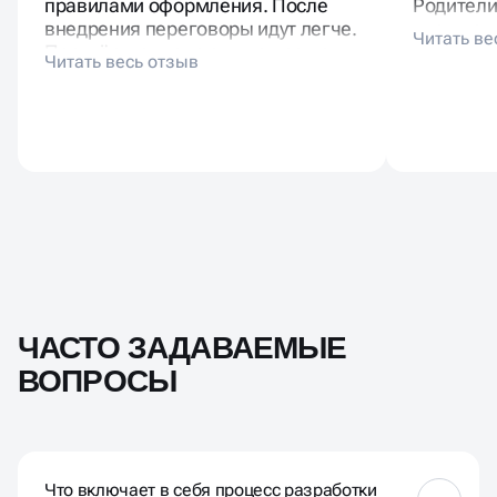
правилами оформления. После
Родители
внедрения переговоры идут легче.
«нашла ш
Партнёры отмечают, что проще
нормальн
презентовать руководству.
осознанн
Брендинг показал масштаб и
надёжность.
ЧАСТО ЗАДАВАЕМЫЕ
ВОПРОСЫ
Что включает в себя процесс разработки