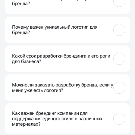
бренда?
Разработка бренда в Волгограде включает в себя
создание логотипа, выбор цветовой палитры,
Почему важен уникальный логотип для
разработку шрифтов, формирование стиля
бренда?
общения и создание брендбука.
Уникальный логотип делает бренд запоминаемым
и помогает выделиться среди конкурентов,
Какой срок разработки брендинга и его роли
создавая узнаваемость и доверие у целевой
для бизнеса?
аудитории.
Сроки зависят от сложности проекта, но обычно
брендинг под ключ готов в течение нескольких
Можно ли заказать разработку бренда, если у
недель. Роль — обеспечить единообразие и
меня уже есть логотип?
последовательность в использовании элементов
бренда.
Да, разработка бренда включает в себя не только
логотип, но и другие важные элементы, такие как
Как важен брендинг компании для
цветовая гамма, шрифты и стиль общения.
поддержания единого стиля в различных
материалах?