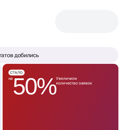
татов добились
СТАЛО
50%
на
Увеличили
количество заявок