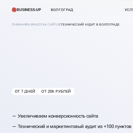
BUSINESS-UP
ВОЛГОГРАД
УСЛ
ГЛАВНАЯ
РАЗРАБОТКА САЙТОВ
ТЕХНИЧЕСКИЙ АУДИТ В ВОЛГОГРАДЕ
ОТ 7 ДНЕЙ
ОТ 20К РУБЛЕЙ
В
ВОЛГОГРАДЕ
ТЕХНИЧЕСКИЙ АУ
Увеличиваем конверсионность сайта
САЙТА
Технический и маркетинговый аудит из +100 пунктов