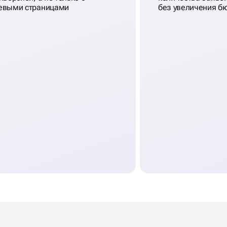
евыми страницами
без увеличения б