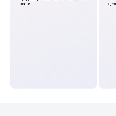
части
цел