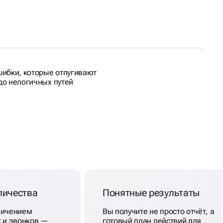
ибки, которые отпугивают
 до нелогичных путей
личества
Понятные результаты
личением
Вы получите не просто отчёт, а
к и звонков —
готовый план действий для