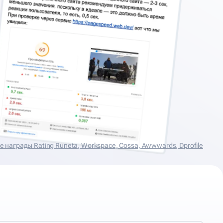
награды Rating Runeta, Workspace, Cossa, Аwwwards, Dprofile