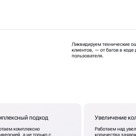
Ликвидируем технические ош
клиентов, — от багов в коде
пользователя.
ЛЯ
В
мплексный подход
Увеличение ко
отаем комплексно
Работаем над уве
нверсией, а не только c
количества заяво