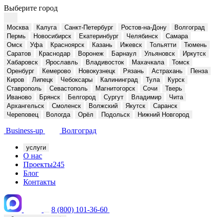
Выберите город
Москва
Калуга
Санкт-Петербург
Ростов-на-Дону
Волгоград
Пермь
Новосибирск
Екатеринбург
Челябинск
Самара
Омск
Уфа
Красноярск
Казань
Ижевск
Тольятти
Тюмень
Саратов
Краснодар
Воронеж
Барнаул
Ульяновск
Иркутск
Хабаровск
Ярославль
Владивосток
Махачкала
Томск
Оренбург
Кемерово
Новокузнецк
Рязань
Астрахань
Пенза
Киров
Липецк
Чебоксары
Калининград
Тула
Курск
Ставрополь
Севастополь
Магнитогорск
Сочи
Тверь
Иваново
Брянск
Белгород
Сургут
Владимир
Чита
Архангельск
Смоленск
Волжский
Якутск
Саранск
Череповец
Вологда
Орёл
Подольск
Нижний Новгород
Business-up
Волгоград
услуги
О нас
Проекты
245
Блог
Контакты
8 (800) 101-36-60