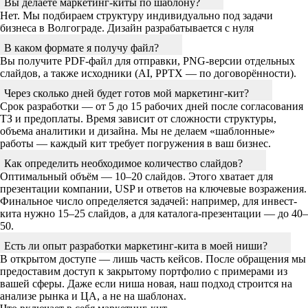
Вы делаете маркетинг-киты по шаблону?
Нет. Мы подбираем структуру индивидуально под задачи
бизнеса в Волгограде. Дизайн разрабатывается с нуля
В каком формате я получу файл?
Вы получите PDF-файл для отправки, PNG-версии отдельных
слайдов, а также исходники (AI, PPTX — по договорённости).
Через сколько дней будет готов мой маркетинг-кит?
Срок разработки — от 5 до 15 рабочих дней после согласования
ТЗ и предоплаты. Время зависит от сложности структуры,
объема аналитики и дизайна. Мы не делаем «шаблонные»
работы — каждый кит требует погружения в ваш бизнес.
Как определить необходимое количество слайдов?
Оптимальный объём — 10–20 слайдов. Этого хватает для
презентации компании, USP и ответов на ключевые возражения.
Финальное число определяется задачей: например, для инвест-
кита нужно 15–25 слайдов, а для каталога-презентации — до 40–
50.
Есть ли опыт разработки маркетинг-кита в моей ниши?
В открытом доступе — лишь часть кейсов. После обращения мы
предоставим доступ к закрытому портфолио с примерами из
вашей сферы. Даже если ниша новая, наш подход строится на
анализе рынка и ЦА, а не на шаблонах.