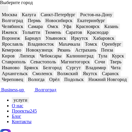
Выберите город
Москва
Калуга
Санкт-Петербург
Ростов-на-Дону
Волгоград
Пермь
Новосибирск
Екатеринбург
Челябинск
Самара
Омск
Уфа
Красноярск
Казань
Ижевск
Тольятти
Тюмень
Саратов
Краснодар
Воронеж
Барнаул
Ульяновск
Иркутск
Хабаровск
Ярославль
Владивосток
Махачкала
Томск
Оренбург
Кемерово
Новокузнецк
Рязань
Астрахань
Пенза
Киров
Липецк
Чебоксары
Калининград
Тула
Курск
Ставрополь
Севастополь
Магнитогорск
Сочи
Тверь
Иваново
Брянск
Белгород
Сургут
Владимир
Чита
Архангельск
Смоленск
Волжский
Якутск
Саранск
Череповец
Вологда
Орёл
Подольск
Нижний Новгород
Business-up
Волгоград
услуги
О нас
Проекты
245
Блог
Контакты