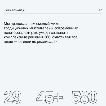
НАША КОМАНДА
06
Мы представляем смелый микс
традиционных мыслителей и современных
новаторов, которые умеют создавать
комплексные решения 360, охватывая все
ниши — от идеи до реализации.
10 ЛЕТ СОЗДАЁМ
ПРОГРЕССИВНЫЕ
ЦИФРОВЫЕ РЕШЕНИЯ
ДЛЯ РОСТА БИЗНЕСА
29
45+
580