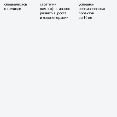
специалистов
стратегий
успешно-
в команде
для эффективного
реализованных
развития, роста
проектов
и лидогенерации
за 10 лет