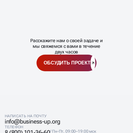
обсуждаем результаты и планы.
Масштабирование
процесса
ГОТОВЫ
МАСШТАБИРОВАТЬ
Расскажите нам о своей задаче и
ВАШ БИЗНЕС?
мы свяжемся с вами в течение
двух часов
ОБСУДИТЬ ПРОЕКТ
НАПИСАТЬ НА ПОЧТУ
info@business-up.org
ТЕЛЕФОН
8 (800) 101-36-60
/ Пн-Пт, 09:00–19:00 мск