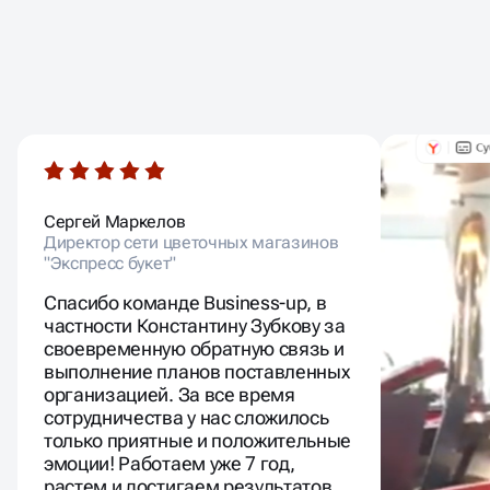
ЦЕНИМ НАШИХ КЛИЕНТОВ,
КАК ФРОДО ЦЕНИЛ ДРУЖБУ
С ГЕНДАЛЬФОМ
Сергей Маркелов
Юлия
Директор сети цветочных магазинов
Маркетол
"Экспресс букет"
Спасибо команде Business-up, в
частности Константину Зубкову за
своевременную обратную связь и
выполнение планов поставленных
организацией. За все время
сотрудничества у нас сложилось
только приятные и положительные
эмоции! Работаем уже 7 год,
растем и достигаем результатов