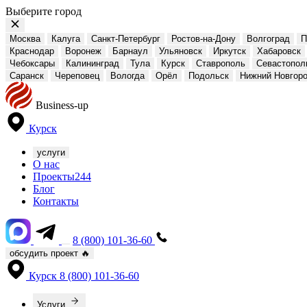
Выберите город
Москва
Калуга
Санкт-Петербург
Ростов-на-Дону
Волгоград
П
Краснодар
Воронеж
Барнаул
Ульяновск
Иркутск
Хабаровск
Чебоксары
Калининград
Тула
Курск
Ставрополь
Севастопол
Саранск
Череповец
Вологда
Орёл
Подольск
Нижний Новгор
Business-up
Курск
услуги
О нас
Проекты
244
Блог
Контакты
8 (800) 101-36-60
обсудить проект
🔥
Курск
8 (800) 101-36-60
Услуги