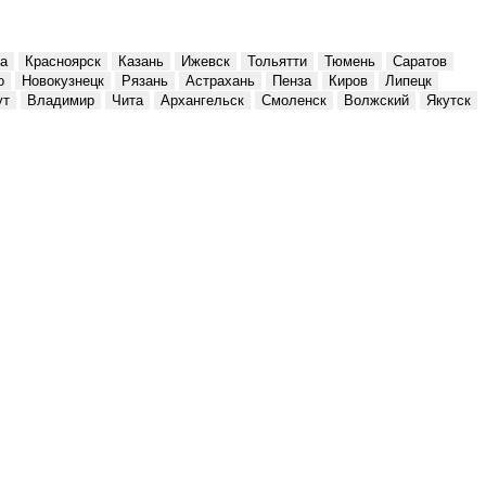
а
Красноярск
Казань
Ижевск
Тольятти
Тюмень
Саратов
о
Новокузнецк
Рязань
Астрахань
Пенза
Киров
Липецк
ут
Владимир
Чита
Архангельск
Смоленск
Волжский
Якутск